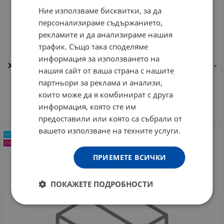
Ние използваме бисквитки, за да
персонализираме съдържанието,
рекламите и да анализираме нашия
трафик. Също така споделяме
информация за използването на
ХИДРАТИРАЩ ДУШ ГЕЛ ROSES BODY BOMB С МАНГО -
нашия сайт от ваша страна с нашите
ПЪЛНИТЕЛ 600 мл NATURE OF AGIVA
партньори за реклама и анализи,
4.85
€
3.64
€
7.12
лв.
/
които може да я комбинират с друга
информация, която сте им
КУПИ
предоставили или която са събрали от
вашето използване на техните услуги.
НОВ ПРОДУКТ
ПРОМО -25%
ПРИЕМЕТЕ ВСИЧКИ
ПОКАЖЕТЕ ПОДРОБНОСТИ