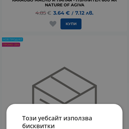
NATURE OF AGIVA
4.85
€
3.64
€
7.12
лв.
/
КУПИ
НОВ ПРОДУКТ
ПРОМО -25%
Този уебсайт използва
бисквитки