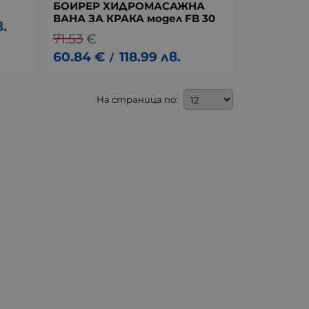
БОИРЕР ХИДРОМАСАЖНА
ВАНА ЗА КРАКА модел FB 30
в.
71.53
€
60.84
€
118.99
лв.
/
На страница по: