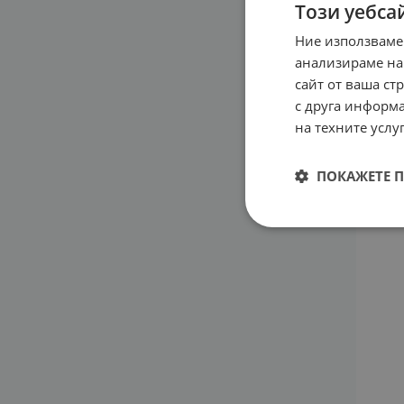
Този уебса
Ние използваме
анализираме на
АГИВ
сайт от ваша ст
7.06
с друга информа
на техните услуг
ПРОМО -
ПОКАЖЕТЕ 