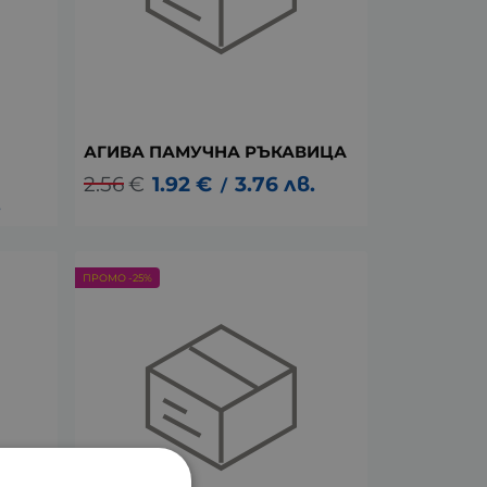
АГИВА ПАМУЧНА РЪКАВИЦА
2.56
€
1.92
€
3.76
лв.
/
.
ПРОМО -25%