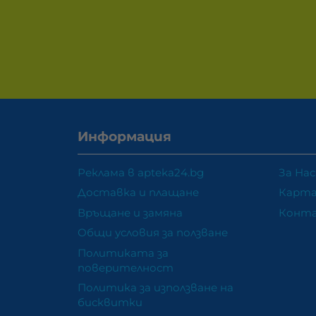
Информация
Реклама в apteka24.bg
За Нас
Доставка и плащане
Карта
Връщане и замяна
Конт
Общи условия за ползване
Политиката за
поверителност
Политика за използване на
бисквитки