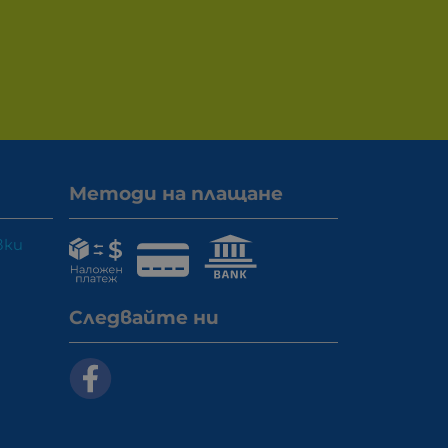
Методи на плащане
вки
Следвайте ни