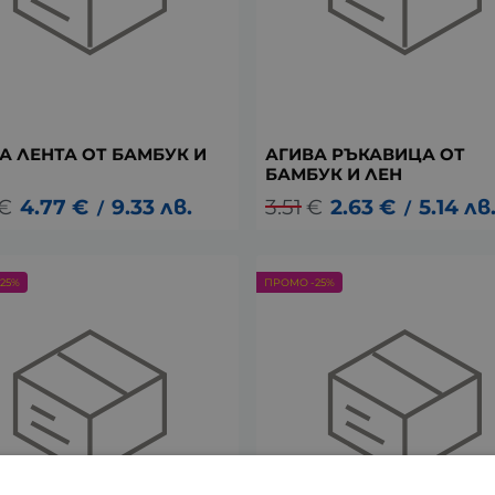
А ЛЕНТА ОТ БАМБУК И
АГИВА РЪКАВИЦА ОТ
БАМБУК И ЛЕН
€
4.77
€
9.33
лв.
3.51
€
2.63
€
5.14
лв
/
/
25%
ПРОМО -25%