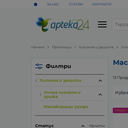
ЗА НАС
СТАТИИ
КОНТАКТИ
Начало
Промоции
Хигиена и защита
Лич
Мас
Филтри
13 Про
Хигиена и защита
Лична хигиена и
Избр
грижа
Масажиращи уреди
ПРОМО -
Статус
Изчисти