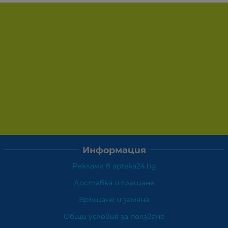
Информация
Реклама в apteka24.bg
Доставка и плащане
Връщане и замяна
Общи условия за ползване