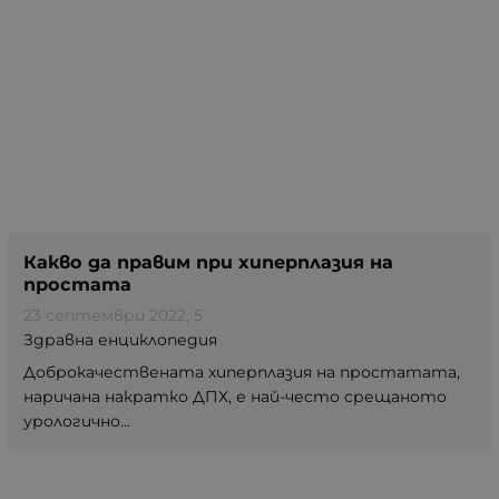
Какво да правим при хиперплазия на
простата
23 септември 2022
, 5
Здравна енциклопедия
Доброкачествената хиперплазия на простатата,
наричана накратко ДПХ, е най-често срещаното
урологично...