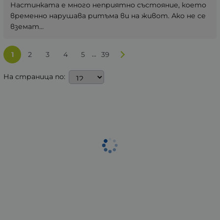
Настинката е много неприятно състояние, което
временно нарушава ритъма ви на живот. Ако не се
вземат...
...
1
2
3
4
5
39
На страница по: