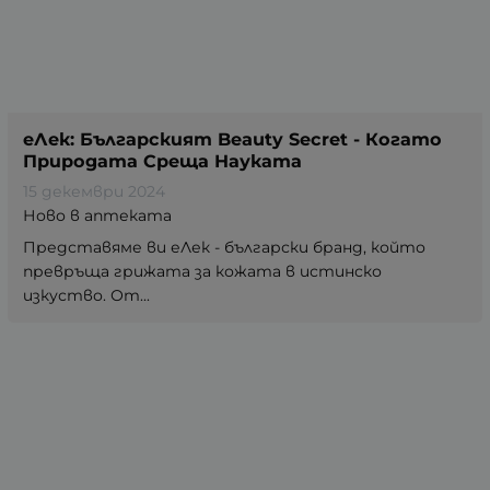
еЛек: Българският Beauty Secret - Когато
Природата Среща Науката
15 декември 2024
Ново в аптеката
Представяме ви еЛек - български бранд, който
превръща грижата за кожата в истинско
изкуство. От...