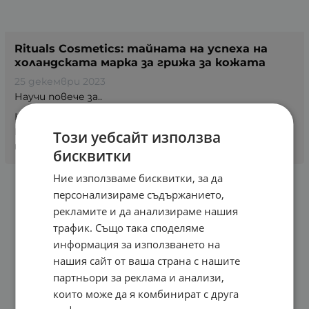
Rituals Cosmetics: тайната на успеха на
холандската марка за грижа за кожата
25 декември 2023
Научи повече за..
Козметиката Rituals чупи рекорди за продажби в
Европа и САЩ и нейната популярност нараства
Този уебсайт използва
всеки...
бисквитки
Ние използваме бисквитки, за да
персонализираме съдържанието,
рекламите и да анализираме нашия
трафик. Също така споделяме
информация за използването на
нашия сайт от ваша страна с нашите
партньори за реклама и анализи,
които може да я комбинират с друга