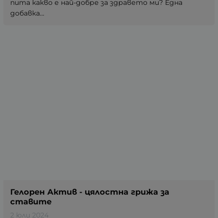
пита какво е най-добре за здравето ми? Една
добавка...
Гелорен Актив - цялостна грижа за
ставите
2 юли 2024