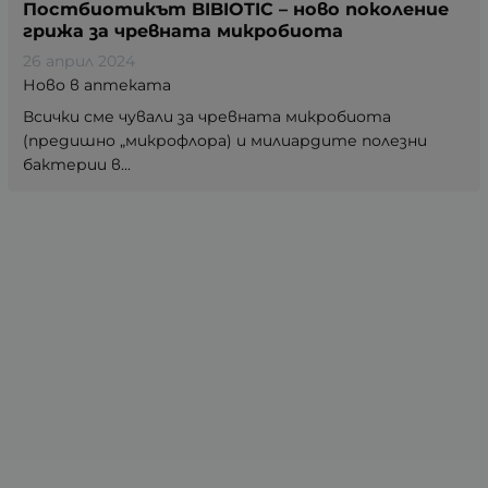
Постбиотикът BIBIOTIC – ново поколение
грижа за чревната микробиота
26 април 2024
Ново в аптеката
Всички сме чували за чревната микробиота
(предишно „микрофлора) и милиардите полезни
бактерии в...