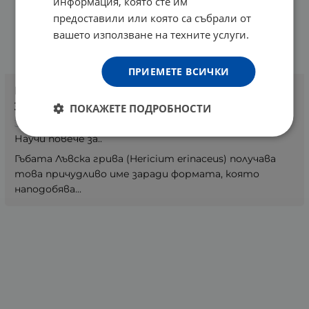
информация, която сте им
предоставили или която са събрали от
вашето използване на техните услуги.
ПРИЕМЕТЕ ВСИЧКИ
Гъбата Лъвска грива (Hericium erinaceus) -
за имунитет и ментално здраве
ПОКАЖЕТЕ ПОДРОБНОСТИ
3 ноември 2022
, 5
Научи повече за..
Гъбата Лъвска грива (Hericium erinaceus) получава
това причудливо име заради формата, която
наподобява...