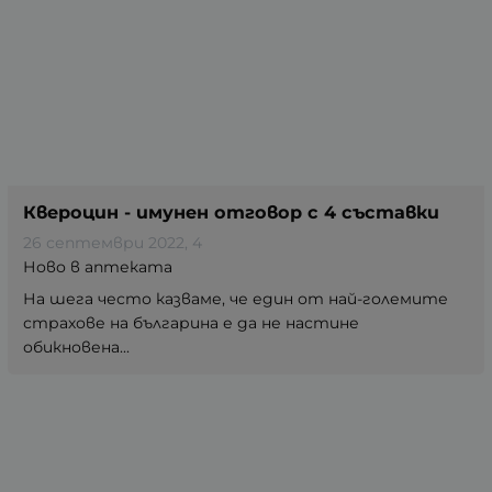
Квероцин - имунен отговор с 4 съставки
26 септември 2022
, 4
Ново в аптеката
На шега често казваме, че един от най-големите
страхове на българина е да не настине
обикновена...