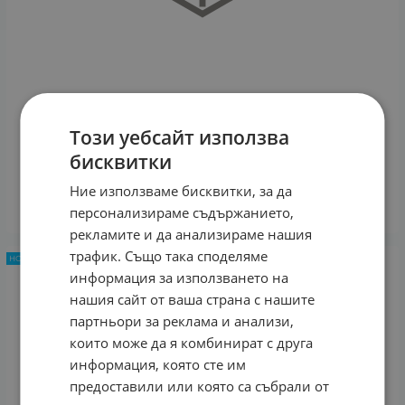
Този уебсайт използва
ФРЕЗИДЕРМ ТОНИРАН КРЕМ ЗА ЧУВСТВИТЕЛНА
КОЖА СЪС ЗАЧЕРВЯВАНИЯ 50 мл
бисквитки
30.30
€
59.26
лв.
/
Ние използваме бисквитки, за да
КУПИ
персонализираме съдържанието,
рекламите и да анализираме нашия
трафик. Също така споделяме
НОВ ПРОДУКТ
информация за използването на
нашия сайт от ваша страна с нашите
партньори за реклама и анализи,
които може да я комбинират с друга
информация, която сте им
предоставили или която са събрали от