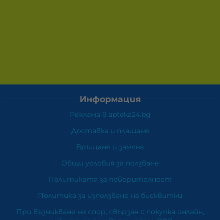
Информация
Реклама в apteka24.bg
Доставка и плащане
Връщане и замяна
Общи условия за ползване
Политиката за поверителност
Политика за използване на бисквитки
При възникване на спор, свързан с покупка онлайн,