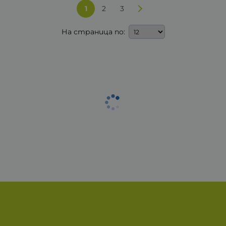
1
2
3
На страница по: