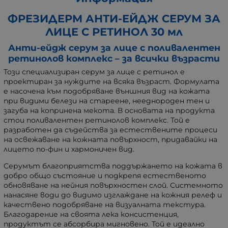
ФРЕЗИДЕРМ АНТИ-ЕЙДЖ СЕРУМ ЗА
ЛИЦЕ С РЕТИНОЛ 30 мл
Анти-ейдж серум за лице с поливалентен
ретинолов комплекс – за всички възрасти
Този специализиран серум за лице с ретинол е
проектиран за нуждите на всяка възраст. Формулата
е насочена към подобряване външния вид на кожата
при видими белези на стареене, нееднороден тен и
загуба на копринена мекота. В основата на продукта
стои поливалентен ретинолов комплекс. Той е
разработен да съдейства за естествените процеси
на освежаване на кожната повърхност, придавайки на
лицето по-фин и хармоничен вид.
Серумът благоприятства поддържането на кожата в
добро общо състояние и подкрепя естественото
обновяване на нейния повърхностен слой. Системното
нанасяне води до видимо изглаждане на кожния релеф и
качествено подобряване на визуалната текстура.
Благодарение на своята лека консистенция,
продуктът се абсорбира мигновено. Той е идеално