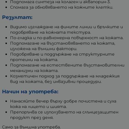
Подпомага синтеза на колаген и аквапорин-3.
Спомага за обновяването на кожните клетки.
Резултат:
Видимо изглаждане на фините линии и бръчките и
подобряване на кожната текстура.
По-гладка и по-равномерна повърхност на кожата.
Подпомагане на възстановяването на кожата,
изложена на външни фактори.
Подобряване и поддържане на структурните
протеини на кожата.
Подпомагане на естествените възстановителни
механизми на кожата.
Козметичен подход за поддържане на младежкия
вид на кожата, без инвазивни процедури.
Начин на употреба:
Нанасяйте вечер върху добре почистена и суха
кожа на лицето и шията.
Препоръчва се използването на слънцезащитен
продукт през деня.
Само за външна употреба.