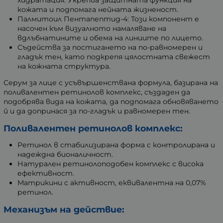
кожата и подпомага нейната жизненост.
Палмитоил Пентапептид-4: Този компонент е
насочен към визуалното намаляване на
вдлъбнатините и обема на линиите по лицето.
Съдейства за постигането на по-равномерен и
гладък тен, като подкрепя цялостната свежест
на кожната структура.
Серум за лице с усъвършенствана формула, базирана на
поливалентен ретинолов комплекс, създаден да
подобрява вида на кожата, да подпомага обновяването
й и да допринася за по-гладък и равномерен тен.
Поливалентен ретинолов комплекс:
Ретинол в стабилизирана форма с контролирана и
надеждна бионаличност.
Натурален ретинолоподобен комплекс с висока
ефективност.
Матрикини с активност, еквивалентна на 0,07%
ретинол.
Механизъм на действие: