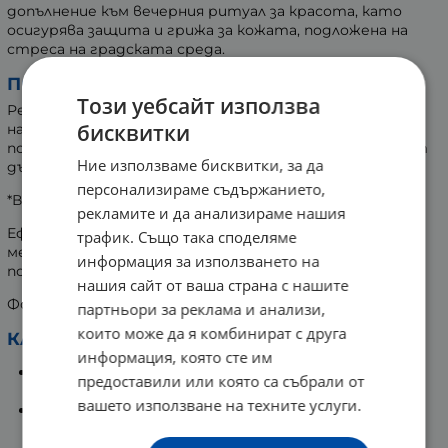
допълнение към вечерния ритуал за красота, като
осигурява защита и грижа за кожата, подложена на
стреса на градската среда.
Предимства и резултати:
Този уебсайт използва
Резултати от клинични изпитвания сочат визуално
бисквитки
намаляване на бръчките: до 61% от общата им
повърхност, до 42% от тяхната дължина и до 38% от
Ние използваме бисквитки, за да
дълбочината им.*
персонализираме съдържанието,
*Въз основа на проведени тестове.
рекламите и да анализираме нашия
Ефикасна козметична алтернатива на инвазивните
трафик. Също така споделяме
методи. Продуктът е отлично решение за
информация за използването на
поддържащ режим след естетични корекции.
нашия сайт от ваша страна с нашите
Формулата е преминала дерматологичен контрол.
партньори за реклама и анализи,
които може да я комбинират с друга
Ключови предимства:
информация, която сте им
Комбинираното действие на ретиноловия
предоставили или която са събрали от
комплекс осигурява цялостна грижа.
вашето използване на техните услуги.
Стабилизираната форма на ретинола гарантира
оптимално и надеждно усвояване от
повърхността на кожата.