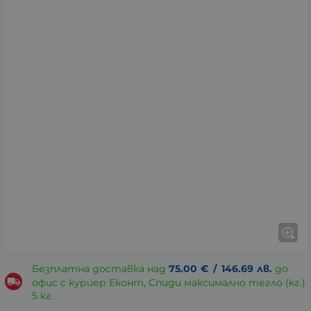
Безплатна доставка над
75.00
€
/
146.69
лв.
до
офис с куриер Еконт, Спиди максимално тегло (кг.)
5 кг.