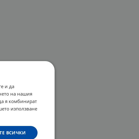
е и да
нето на нашия
 да я комбинират
ашето използване
ТЕ ВСИЧКИ