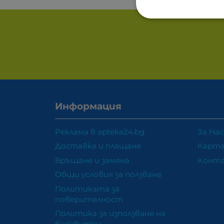
Информация
Реклама в apteka24.bg
За Нас
Доставка и плащане
Карта
Връщане и замяна
Конт
Общи условия за ползване
Политиката за
поверителност
Политика за използване на
бисквитки