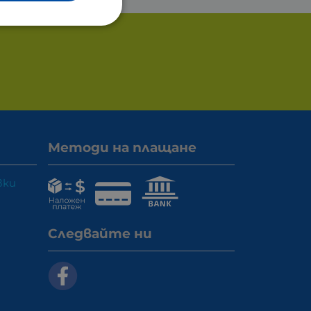
Методи на плащане
вки
Следвайте ни