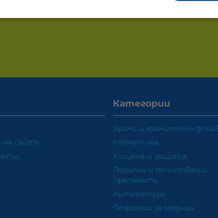
Категории
Храни и хранителни доба
 на сайта
Козметика
акти
Хигиена и защита
Перилни и почистващи
препарати
Литература
Подаръци за медици