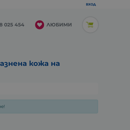
ВХОД
ЛЮБИМИ
8 025 454
азнена кожа на
е!