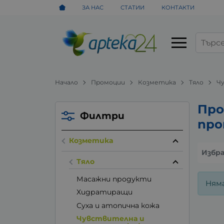
ЗА НАС
СТАТИИ
КОНТАКТИ
Начало
Промоции
Козметика
Тяло
Ч
Про
Филтри
про
Козметика
Избр
Тяло
Масажни продукти
Ням
Хидратиращи
Суха и атопична кожа
Чувствителна и