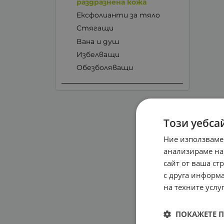
раздразнена кожа
Ексфолианти за тяло
Стягащи
Вана и душ
Избелващи
Обезболяващи
Този уебса
Ние използваме
анализираме на
сайт от ваша ст
с друга информа
на техните услуг
ПОКАЖЕТЕ 