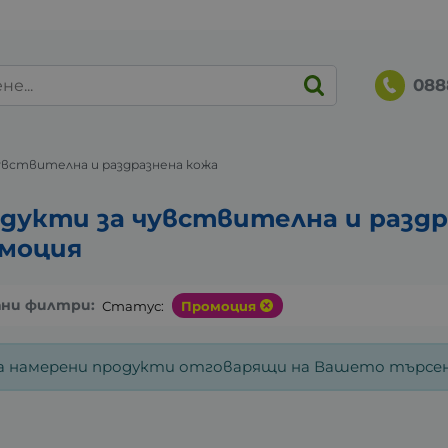
088
увствителна и раздразнена кожа
дукти за чувствителна и раздр
моция
ани филтри:
Статус:
Промоция
а намерени продукти отговарящи на Вашето търсен