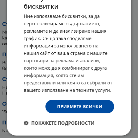
бисквитки
НУРС КАТРАНОВО МАСЛО ОТ
ХВОЙНА спрей 150 мл
Ние използваме бисквитки, за да
персонализираме съдържанието,
Съставки:
рекламите и да анализираме нашия
Масло от жълт кантарион /Hypericum perforatum/,
катраново масло от червена хвойна /Juniperus
трафик. Също така споделяме
oxycedrus/, масло то мащерка /Thymus vulgaris/, алкохол.
информация за използването на
нашия сайт от ваша страна с нашите
Препоръка за употреба:
партньори за реклама и анализи,
Впръсквайте върху засегнатите участъци сутрин и
които може да я комбинират с друга
вечер. Разклатете преди употреба.
информация, която сте им
Съхранение:
предоставили или която са събрали от
На сухо място, далеч от пряка слънчева светлина.
вашето използване на техните услуги.
На място, недостъпно за деца.
Опаковка:
ПРИЕМЕТЕ ВСИЧКИ
150 мл
Производител:
ПОКАЖЕТЕ ПОДРОБНОСТИ
Nurs Lokman Hekim, Турция