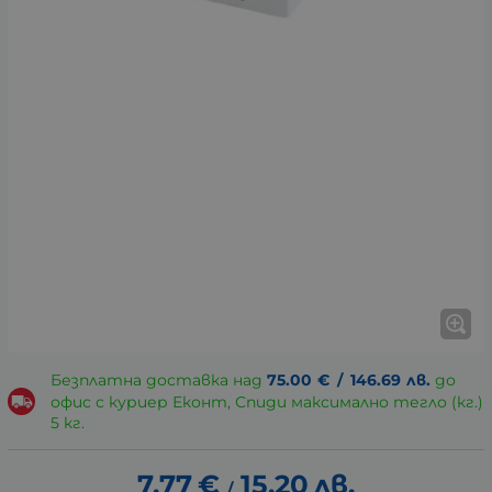
Безплатна доставка над
75.00
€
/
146.69
лв.
до
офис с куриер Еконт, Спиди максимално тегло (кг.)
5 кг.
7.77
€
15.20
лв.
/