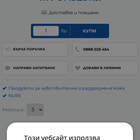
Доставка и плащане
бр.
КУПИ
0888 025 454
БЪРЗА ПОРЪЧКА
НАПРАВИ ЗАПИТВАНЕ
ДОБАВИ В ЛЮБИМИ
Продукти за чувствителна и раздразнена кожа
NURS
Рейтинг:
Информация
Този уебсайт използва