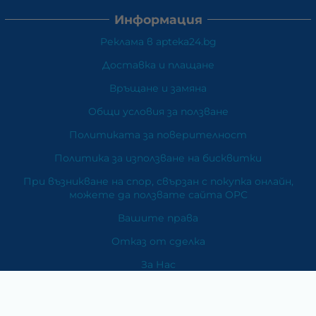
Информация
Реклама в apteka24.bg
Доставка и плащане
Връщане и замяна
Общи условия за ползване
Политиката за поверителност
Политика за използване на бисквитки
При възникване на спор, свързан с покупка онлайн,
можете да ползвате сайта ОРС
Вашите права
Отказ от сделка
За Нас
Карта на сайта
Контакти