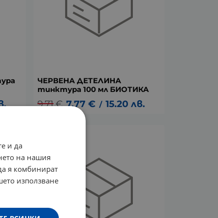
ура
ЧЕРВЕНА ДЕТЕЛИНА
тинктура 100 мл БИОТИКА
в.
9.71
€
7.77
€
15.20
лв.
/
ПРОМО -20%
е и да
нето на нашия
 да я комбинират
ашето използване