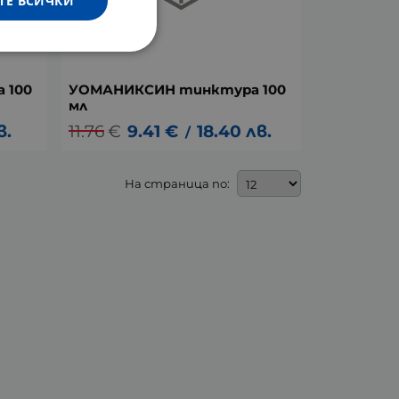
ТЕ ВСИЧКИ
 100
УОМАНИКСИН тинктура 100
мл
в.
11.76
€
9.41
€
18.40
лв.
/
На страница по: