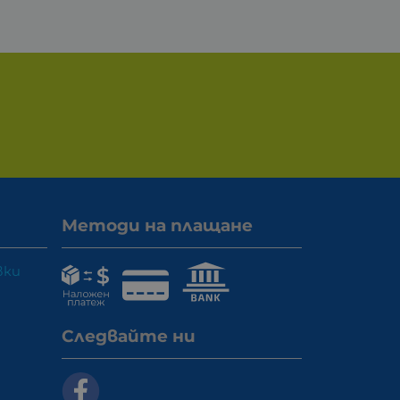
Методи на плащане
вки
Следвайте ни