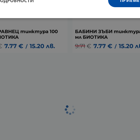
ПОДРОБНОСТИ
ПРИЕМЕ
РАВНЕЦ тинктура 100
БАБИНИ ЗЪБИ тинктура
ИОТИКА
мл БИОТИКА
€
7.77
€
15.20
лв.
9.71
€
7.77
€
15.20
л
/
/