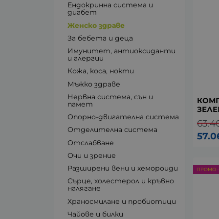
Ендокринна система и
диабет
Женско здраве
За бебета и деца
Имунитет, антиоксиданти
и алергии
Кожа, коса, нокти
Мъжко здраве
Нервна система, сън и
КОМП
памет
ЗЕЛЕ
Опорно-двигателна система
63.4
Отделителна система
57.0
Отслабване
Очи и зрение
Разширени вени и хемороиди
ПРОМО -
Сърце, холестерол и кръвно
налягане
Храносмилане и пробиотици
Чайове и билки