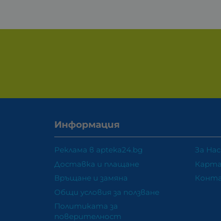
Информация
Реклама в apteka24.bg
За Нас
Доставка и плащане
Карта
Връщане и замяна
Конт
Общи условия за ползване
Политиката за
поверителност