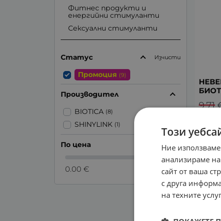
Фитнес продукти и
енергийни стимуланти
Сексуални стимуланти
Статус
Изчисти
Промоция
(9)
НЕВЕ
БИО
Производител
9.71
BIOTICA
(8)
SHINYLINK
(1)
Този уебса
ПРОМО -
По цена
Ние използваме
анализираме на
0.00 €
0.00 €
сайт от ваша ст
с друга информа
на техните услуг