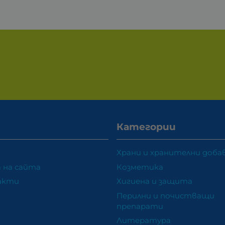
Категории
Храни и хранителни доба
 на сайта
Козметика
акти
Хигиена и защита
Перилни и почистващи
препарати
Литература