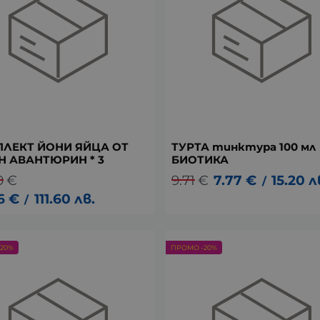
ЛЕКТ ЙОНИ ЯЙЦА ОТ
ТУРТА тинктура 100 мл
Н АВАНТЮРИН * 3
БИОТИКА
0
€
9.71
€
7.77
€
15.20
л
/
6
€
111.60
лв.
/
20%
ПРОМО -20%