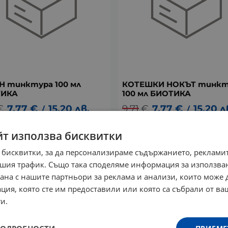
Н тинктура 100 мл
КОТЕШКИ НОКЪТ тинкт
ТИКА
100 мл БИОТИКА
€
7.77
€
15.20
лв.
9.71
€
7.77
€
15.20
л
/
/
йт използва бисквитки
20%
ПРОМО -20%
 бисквитки, за да персонализираме съдържанието, рекламит
шия трафик. Също така споделяме информация за използва
рана с нашите партньори за реклама и анализи, които може
ция, която сте им предоставили или която са събрали от в
и.