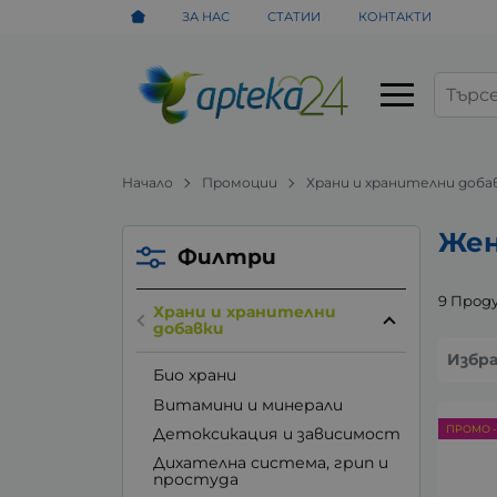
ЗА НАС
СТАТИИ
КОНТАКТИ
Начало
Промоции
Храни и хранителни доба
Жен
Филтри
9 Прод
Храни и хранителни
добавки
Избр
Био храни
Витамини и минерали
ПРОМО -
Детоксикация и зависимост
Дихателна система, грип и
простуда