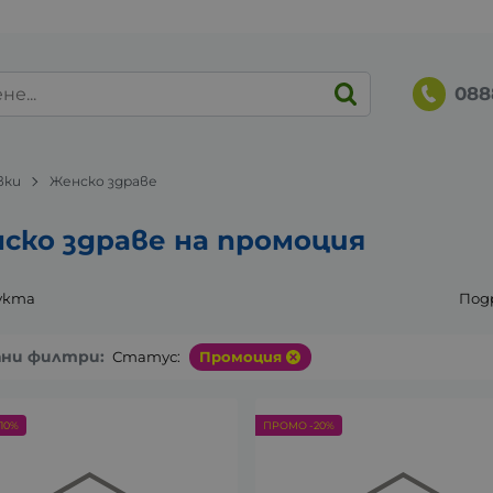
088
вки
Женско здраве
ско здраве на промоция
укта
Под
ани филтри:
Статус:
Промоция
10%
ПРОМО -20%