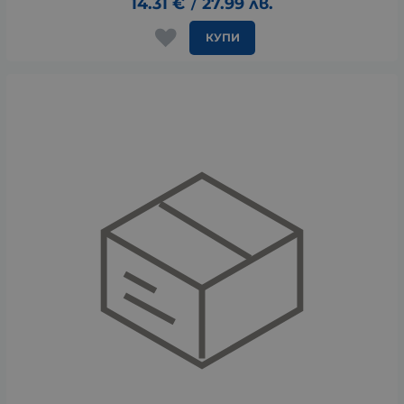
14.31
€
27.99
лв.
/
КУПИ