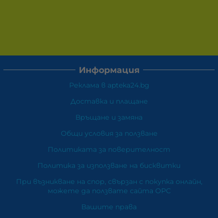
Информация
Реклама в apteka24.bg
Доставка и плащане
Връщане и замяна
Общи условия за ползване
Политиката за поверителност
Политика за използване на бисквитки
При възникване на спор, свързан с покупка онлайн,
можете да ползвате сайта ОРС
Вашите права