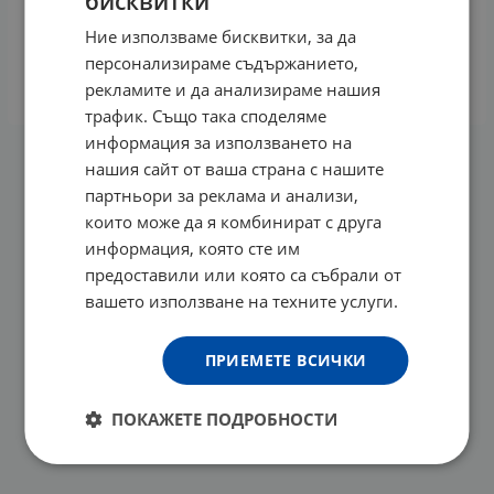
бисквитки
СЕБА МЕД ХИДРАТИРАЩ КРЕМ ЗА ЛИЦЕ 50 мл
Ние използваме бисквитки, за да
12.59
€
24.62
лв.
/
персонализираме съдържанието,
рекламите и да анализираме нашия
КУПИ
трафик. Също така споделяме
информация за използването на
нашия сайт от ваша страна с нашите
На страница по:
партньори за реклама и анализи,
които може да я комбинират с друга
информация, която сте им
предоставили или която са събрали от
вашето използване на техните услуги.
ПРИЕМЕТЕ ВСИЧКИ
ПОКАЖЕТЕ ПОДРОБНОСТИ