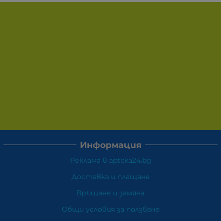
Информация
Реклама в apteka24.bg
Доставка и плащане
Връщане и замяна
Общи условия за ползване