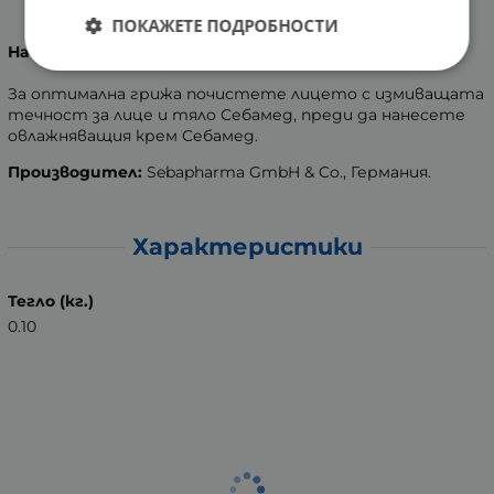
ПОКАЖЕТЕ ПОДРОБНОСТИ
Начин на употреба
:
За оптимална грижа почистете лицето с измиващата
течност за лице и тяло Себамед, преди да нанесете
овлажняващия крем Себамед.
Производител:
Sebapharma GmbH & Co., Германия.
Характеристики
Тегло (кг.)
0.10