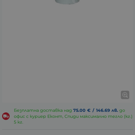
Безплатна доставка над
75.00
€
/
146.69
лв.
до
офис с куриер Еконт, Спиди максимално тегло (кг.)
5 кг.