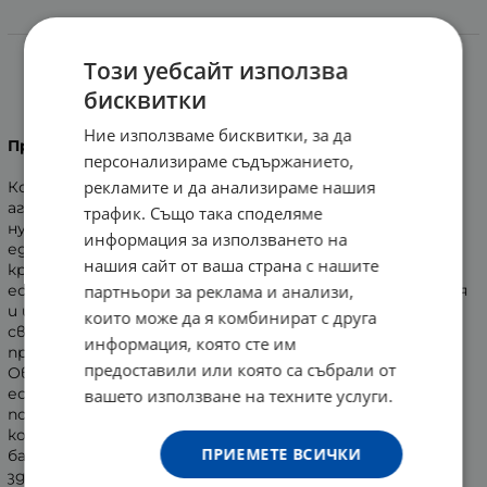
Информация
Този уебсайт използва
СЕБА МЕД ОВЛАЖНЯВАЩ КРЕМ 50 мл.
бисквитки
Ние използваме бисквитки, за да
Предназначение
:
персонализираме съдържанието,
рекламите и да анализираме нашия
Кожата на лицето е непрекъснато изложена на
агресивното вредно външно влияние. Затова се
трафик. Също така споделяме
нуждае от специална защита със своето рН 5,5
информация за използването на
еднакво с това на здравата кожа. Овлажняващият
нашия сайт от ваша страна с нашите
крем за чувствителна кожа стабилизира нейният
естествен защитен слой, предпазващ от възпаления
партньори за реклама и анализи,
и инфекции, богат на витамин Е. Той неутрализира
които може да я комбинират с друга
свободните радикали, които предизвикват
информация, която сте им
преждевременното стареене на кожата.
предоставили или която са събрали от
Овлажняващият комплекс отговарящ на
естествения овлажняващ фактор на нашата кожа
вашето използване на техните услуги.
повишава еластичността на клетките и прави
кожата мека и гладка. Бързо се абсорбира; водният
ПРИЕМЕТЕ ВСИЧКИ
баланс на кожата се възстановява и поддържа
здравето и красотата на вашата кожа.