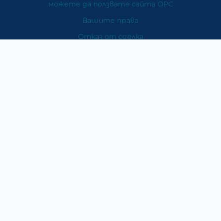
можете да ползвате сайта ОРС
Вашите права
Отказ от сделка
За Нас
Карта на сайта
Контакти
Категории
Храни и хранителни добавки
Козметика
Хигиена и защита
Перилни и почистващи препарати
Литература
Подаръци за медици