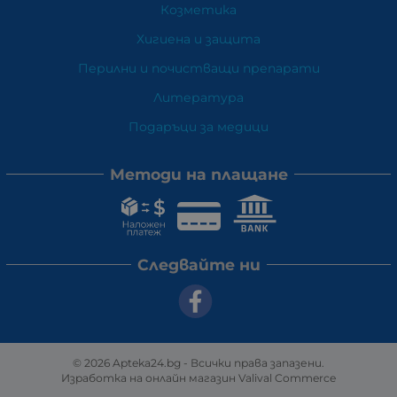
Козметика
Хигиена и защита
Перилни и почистващи препарати
Литература
Подаръци за медици
Методи на плащане
Следвайте ни
© 2026
Apteka24.bg
- Всички права запазени.
Изработка на онлайн магазин
Valival Commerce