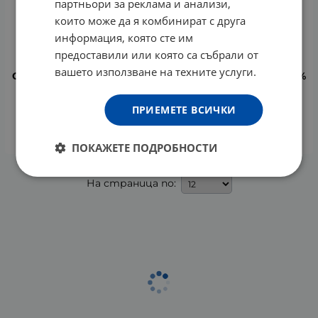
партньори за реклама и анализи,
които може да я комбинират с друга
информация, която сте им
предоставили или която са събрали от
вашето използване на техните услуги.
СЕБА МЕД ВЪЗСТАНОВЯВАЩ КРЕМ ЗА ХОДИЛА С 10 %
УРЕЯ 100 мл.
9.85
€
19.26
лв.
/
ПРИЕМЕТЕ ВСИЧКИ
КУПИ
ПОКАЖЕТЕ ПОДРОБНОСТИ
На страница по: