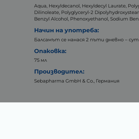
Aqua, Hexyldecanol, Hexyldecyl Laurate, Polygl
Dilinoleate, Polyglyceryl-2 Dipolyhydroxystea
Benzyl Alcohol, Phenoxyethanol, Sodium Ben
Начин на употреба:
Балсамът се нанася 2 пъти дневно – сут
Опаковка:
75 мл
Производител:
Sebapharma GmbH & Co., Германия
Тегло (кг.)