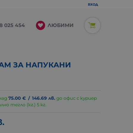
ВХОД
ЛЮБИМИ
8 025 454
АМ ЗА НАПУКАНИ
над
75.00
€
/
146.69
лв.
до офис с куриер
о тегло (кг.) 5 кг.
в.