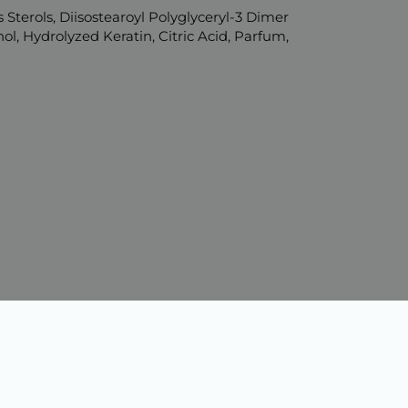
 Sterols, Diisostearoyl Polyglyceryl-3 Dimer
l, Hydrolyzed Keratin, Citric Acid, Parfum,