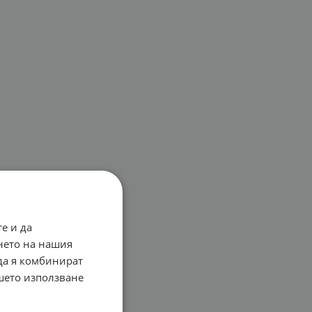
е и да
нето на нашия
 да я комбинират
ашето използване