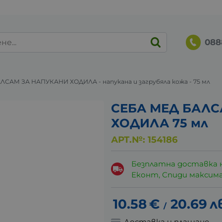
088
ЛСАМ ЗА НАПУКАНИ ХОДИЛА - напукана и загрубяла кожа - 75 мл
СЕБА МЕД БАЛС
ХОДИЛА 75 мл
АРТ.№:
154186
Безплатна доставка 
Еконт, Спиди максималн
10.58
€
20.69
л
/
Доставка и плащане