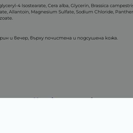
yceryl-4 Isostearate, Cera alba, Glycerin, Brassica campestris
rate, Allantoin, Magnesium Sulfate, Sodium Chloride, Pantheno
zoate.
рин и вечер, върху почистена и подсушена кожа.
Характеристики
0.10