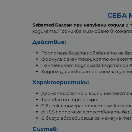
СЕБА 
Sebamed Балсам при напукани ходила
е 
ходилата. Прониква мигновено в кожата
Действие:
Подпомага възстановяването на ба
Формула с алантоин, която омекот
Пантенолът подпомага възстановя
Хидролизиран кератин спомага за п
Характеристики:
Дерматологично и клинично тества
Тестван от ортопеди.
С висока толерантност към кожата
pH 5,5 подпомага естествената бар
С бързо абсорбираща се, немазна те
Състав: