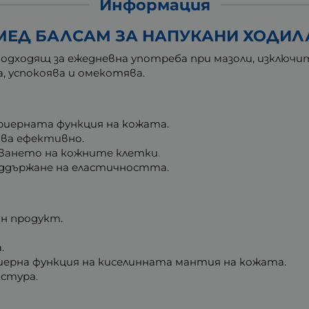
Информация
МЕД БАЛСАМ ЗА НАПУКАНИ ХОДИЛА
подходящ за ежедневна употреба при мазоли, изключите
, успокоява и омекотява.
риерната функция на кожата.
ява ефективно.
ването на кожните клетки.
оддържане на еластичността.
н продукт.
.
иерна функция на киселинната мантия на кожата.
кстура.