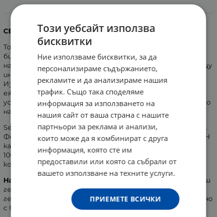
Информация
Този уебсайт използва
СЕБА МЕД ИНТИМЕН ДУШ PH 3.8 БЕЗ АЛКАЛИ 400 мл.
бисквитки
Този измиващ интимен гел на SebaMed, базиран на
Ние използваме бисквитки, за да
биологични съставки, поддържа естествения баланс
на женската интимна микрофлора и я защитава срещу
персонализираме съдържанието,
инфекции и поява на неприятна миризма.
рекламите и да анализираме нашия
Изключително нежен и деликатен, подходящ за
трафик. Също така споделяме
ежедневна употреба. С недразнеща формула, която
успокоява и овлажнява, благодарение на съдържанието
информация за използването на
на бизаболол и алое вера.
нашия сайт от ваша страна с нашите
партньори за реклама и анализи,
Sebamed интимен гел ефективно се грижи за кожата.
Формулата му е
без сапун
и
без
алкали
със същото рН
които може да я комбинират с друга
като на чувствителната кожа -
3.8
. Съдържа почти
информация, която сте им
100% биоразградими съставки. Без агресивни към
предоставили или която са събрали от
кожата компоненти.
вашето използване на техните услуги.
Начин на употреба:
С няколко капки от интимния душ
гел направете мека пяна в дланите си. Почистете
ПРИЕМЕТЕ ВСИЧКИ
гениталната област внимателно и изплакнете обилно
с вода.