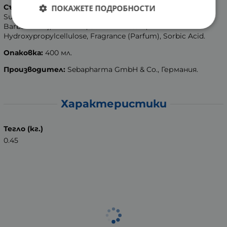
Състав:
Aqua (Water), Lauryl Glucoside, Sodium Laureth
ПОКАЖЕТЕ ПОДРОБНОСТИ
Sulfate, Cocamidopropyl Betaine, Aloe Vera (Aloe
Barbadensis), Bisabolol, Sodium Lactate,
Hydroxypropylcellulose, Fragrance (Parfum), Sorbic Acid.
Опаковка:
400 мл.
Производител:
Sebapharma GmbH & Co., Германия.
Характеристики
Тегло (кг.)
0.45