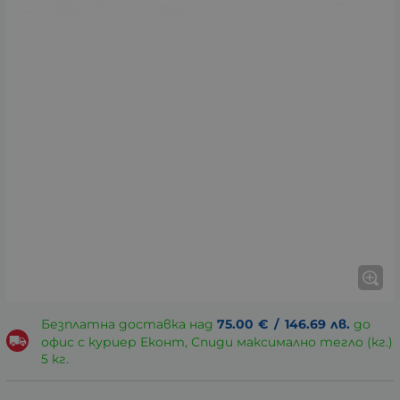
Безплатна доставка над
75.00
€
/
146.69
лв.
до
офис с куриер Еконт, Спиди максимално тегло (кг.)
5 кг.