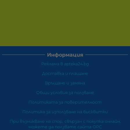
Информация
Реклама в apteka24.bg
Доставка и плащане
Връщане и замяна
Общи условия за ползване
Политиката за поверителност
Политика за използване на бисквитки
При възникване на спор, свързан с покупка онлайн,
можете да ползвате сайта ОРС