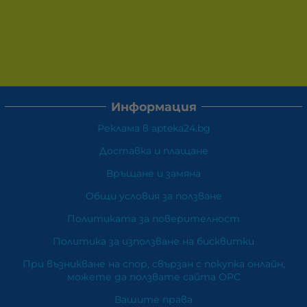
Информация
Реклама в apteka24.bg
Доставка и плащане
Връщане и замяна
Общи условия за ползване
Политиката за поверителност
Политика за използване на бисквитки
При възникване на спор, свързан с покупка онлайн,
можете да ползвате сайта ОРС
Вашите права