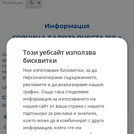
Рейтинг:
Информация
ГОРЧИЦА ЕДРОЗЪРНЕСТА 160 г
НАТУРАЛНИ ТЕХНОЛОГИИ
Този уебсайт използва
Горчицата е подправка с характерна текстура, мек
бисквитки
аромат и наситено пикантен вкус. Основните
съставки в нея са семената на два вида Синап. За
Ние използваме бисквитки, за да
направата на горчицата те се стриват на прах,
персонализираме съдържанието,
добавя се оцет, сол, вода и олио.
рекламите и да анализираме нашия
Цветът й е от жълт до кафяв.
трафик. Също така споделяме
Съдържание:
информация за използването на
Вода, синапено семе, оцет, сол, захар, подправки
нашия сайт от ваша страна с нашите
партньори за реклама и анализи,
Хранителни стойности:
на 100 g:
които може да я комбинират с друга
Енергия
667 kJ/160 kcal
информация, която сте им