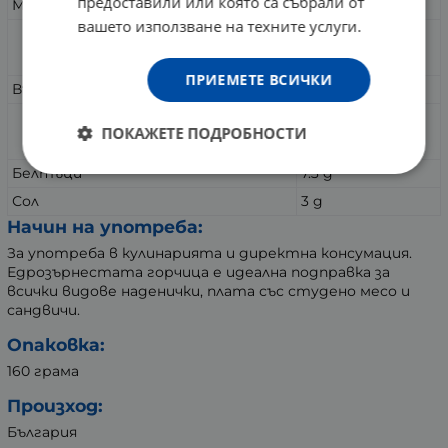
предоставили или която са събрали от
Мазнини
10.15 g
вашето използване на техните услуги.
от които наситени
0.56 g
ПРИЕМЕТЕ ВСИЧКИ
Въглехидрати
9.87 g
от които захари
3.9 g
ПОКАЖЕТЕ ПОДРОБНОСТИ
Белтъци
7.3 g
Сол
3 g
Начин на употреба:
За употреба в кулинарията и директна консумация.
Едрозърнестата горчица е идеална подправка за
всички видове наденички, плата със студено месо и
сандвичи.
Опаковка:
160 грама
Произход:
България