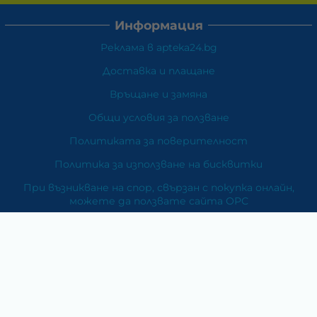
Информация
Реклама в apteka24.bg
Доставка и плащане
Връщане и замяна
Общи условия за ползване
Политиката за поверителност
Политика за използване на бисквитки
При възникване на спор, свързан с покупка онлайн,
можете да ползвате сайта ОРС
Вашите права
Отказ от сделка
За Нас
Карта на сайта