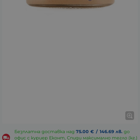
Безплатна доставка над
75.00
€
/
146.69
лв.
до
офис с куриер Еконт, Спиди максимално тегло (кг.)