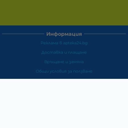
Информация
Реклама в apteka24.bg
Доставка и плащане
Връщане и замяна
Общи условия за ползване
Политиката за поверителност
Политика за използване на бисквитки
При възникване на спор, свързан с покупка онлайн,
можете да ползвате сайта ОРС
Вашите права
Отказ от сделка