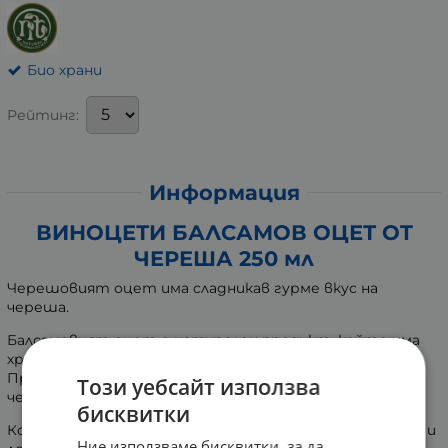
Био храни
Рейтинг:
Информация
ВИНОЦЕТИ БАЛСАМОВ ОЦЕТ OT
ЧЕРЕША 250 мл
Черешовият оцет има сладникав гурме вкус на
череша.
Балсамовият оцет е натурален продукт, който има
хранителни свойства и не съдържа калории.
Приготвен е от черешов оцет и сок концентрат
Този уебсайт използва
череша.
бисквитки
Консистенцията му е гъста течност с тъмен цвят и
Ние използваме бисквитки, за да