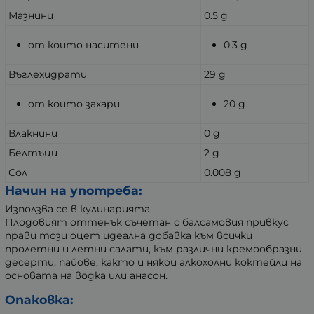
Мазнини
0.5 g
от които наситени
0.3 g
Въглехидрати
29 g
от които захари
20 g
Влакнини
0 g
Белтъци
2 g
Сол
0.008 g
Начин на употреба:
Използва се в кулинарията.
Плодовият оттенък съчетан с балсамовия привкус
прави този оцет идеална добавка към всички
пролетни и летни салати, към различни кремообразни
десерти, пайове, както и някои алкохолни коктейли на
основата на водка или анасон.
Опаковка: