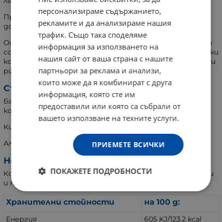
леко сладникав вкус.
персонализираме съдържанието,
Променя напълно вкуса на храната към която е
рекламите и да анализираме нашия
добавен.
трафик. Също така споделяме
Оцетът е добър заместител на вредните мазнини и
информация за използването на
солта при приготвянето на сосове и дресинги. В малки
нашия сайт от ваша страна с нашите
количества се добавя към супи, морски дарове, паста и
партньори за реклама и анализи,
ризото.
които може да я комбинират с друга
Съдържание:
информация, която сте им
Балсамов оцет, получен от черешов оцет и
предоставили или която са събрали от
концентриран сок от череша.
вашето използване на техните услуги.
Киселинност: 5% об.
Алкохолно съдържание: 0.3% об.
ПРИЕМЕТЕ ВСИЧКИ
Не съдържа:
ПОКАЖЕТЕ ПОДРОБНОСТИ
Консерванти, изкуствени ароматизанти, овкусители
и подсладители
Хранителни стойности
на 100 g:
Енергия
605 KJ/123.2 kcal