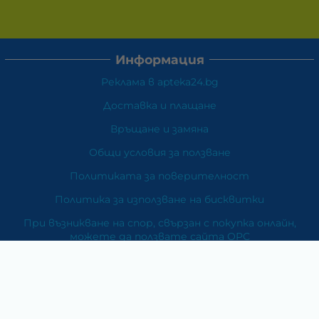
Информация
Реклама в apteka24.bg
Доставка и плащане
Връщане и замяна
Общи условия за ползване
Политиката за поверителност
Политика за използване на бисквитки
При възникване на спор, свързан с покупка онлайн,
можете да ползвате сайта ОРС
Вашите права
Отказ от сделка
За Нас