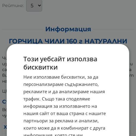
Рейтинг:
Информация
ГОРЧИЦА ЧИЛИ 160 г НАТУРАЛНИ
ТЕХНОЛОГИИ
Този уебсайт използва
Чили горчицата е с характерен пикантен вкус,
използва се предимно при приготвянето на сандвичи и
бисквитки
салати. Основните съставки в нея са семената на два
вида Синап. За направата на горчицата те се стриват
Ние използваме бисквитки, за да
на прах, добавя се оцет, сол, вода и олио.
персонализираме съдържанието,
рекламите и да анализираме нашия
Цветът й е от жълт до кафяв.
трафик. Също така споделяме
Съдържание:
информация за използването на
Вода, оцет, синапено семе, захар, червен пипер, люти
нашия сайт от ваша страна с нашите
чушки, чили 1%, куркума, подправки.
партньори за реклама и анализи,
Хранителни стойности:
на 100 g:
които може да я комбинират с друга
информация, която сте им