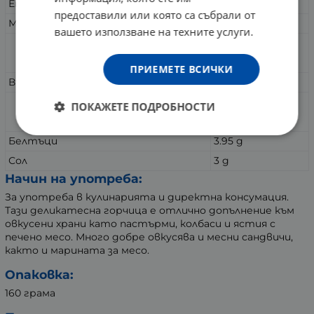
Енергия
85 kJ/ 355 kcal
предоставили или която са събрали от
Мазнини
5.07 g
вашето използване на техните услуги.
от които наситени
0.28 g
ПРИЕМЕТЕ ВСИЧКИ
Въглехидрати
5.93 g
ПОКАЖЕТЕ ПОДРОБНОСТИ
от които захари
2.95 g
Белтъци
3.95 g
Сол
3 g
Начин на употреба:
За употреба в кулинарията и директна консумация.
Тази деликатесна горчица е отлично допълнение към
овкусени храни като пастърми, колбаси и ястия с
печено месо. Много добре овкусява и месни сандвичи,
както и марината за месо.
Опаковка:
160 грама