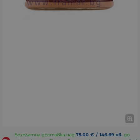
Безплатна доставка над
75.00
€
/
146.69
лв.
до