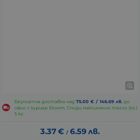
Безплатна доставка над
75.00
€
/
146.69
лв.
до
офис с куриер Еконт, Спиди максимално тегло (кг.)
5 кг.
3.37
€
6.59
лв.
/