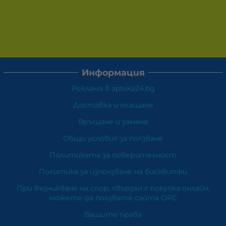
Информация
Реклама в apteka24.bg
Доставка и плащане
Връщане и замяна
Общи условия за ползване
Политиката за поверителност
Политика за използване на бисквитки
При възникване на спор, свързан с покупка онлайн,
можете да ползвате сайта ОРС
Вашите права