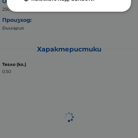
Опаковка:
250 мл в стъклена бутилка
Произход:
България
Характеристики
Тегло (кг.)
0.50