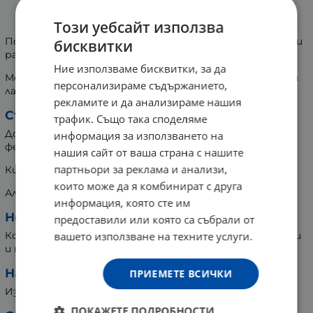
ВИНОЦЕТИ ДОМАТЕН ОЦЕТ 250 мл
Този уебсайт използва
Подходящ за овкусяване на всички зеленчукови ястия и
бисквитки
различни зимнини, както и за някои сосове за месо.
Ние използваме бисквитки, за да
Може да бъде добавен към плънката на месни пасти и
персонализираме съдържанието,
лазаня.
рекламите и да анализираме нашия
Съдържание:
трафик. Също така споделяме
Доматен оцет, получен от оцетно-кисела
информация за използването на
ферментация на доматено вино.
нашия сайт от ваша страна с нашите
партньори за реклама и анализи,
Киселинност: 5% об.
които може да я комбинират с друга
Алкохолно съдържание: 0.3% об.
информация, която сте им
Не съдържа:
предоставили или която са събрали от
вашето използване на техните услуги.
Консерванти, изкуствени ароматизанти, овкусители
и подсладители.
Начин на употреба:
ПРИЕМЕТЕ ВСИЧКИ
Използва се в кулинарията.
ПОКАЖЕТЕ ПОДРОБНОСТИ