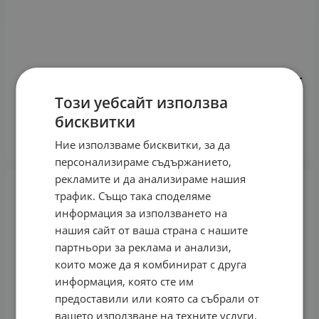
ЛИЕРАК ЛИФТ ИНТЕГРАЛ СУПЕРАКТИВЕН ЛИФТИНГ
СЕРУМ 30 мл
Този уебсайт използва
75.96
€
148.56
лв.
/
бисквитки
КУПИ
Ние използваме бисквитки, за да
персонализираме съдържанието,
рекламите и да анализираме нашия
трафик. Също така споделяме
информация за използването на
нашия сайт от ваша страна с нашите
партньори за реклама и анализи,
които може да я комбинират с друга
информация, която сте им
предоставили или която са събрали от
вашето използване на техните услуги.