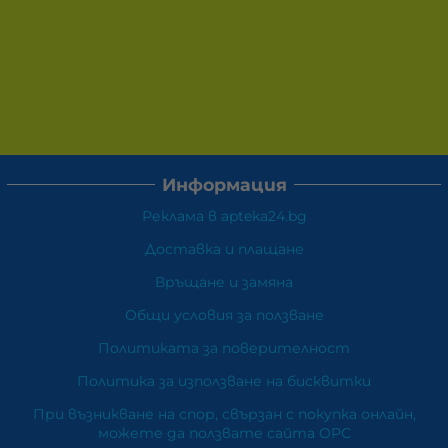
Информация
Реклама в apteka24.bg
Доставка и плащане
Връщане и замяна
Общи условия за ползване
Политиката за поверителност
Политика за използване на бисквитки
При възникване на спор, свързан с покупка онлайн,
можете да ползвате сайта ОРС