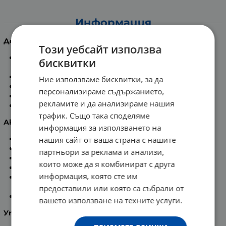
Информация
Действие
:
Този уебсайт използва
Противострееща грижа с многофункционално
бисквитки
действие.
Създадена е за околоочния контур.
Ние използваме бисквитки, за да
Намалява бръчките.
персонализираме съдържанието,
Коригира подпухването и тъмните кръгове.
рекламите и да анализираме нашия
Подмладява и изглажда кожата.
трафик. Също така споделяме
Активни съставки:
информация за използването на
Чиста хиалуронова киселина -10% разтвор.
нашия сайт от ваша страна с нашите
Черен мак Баккара-черна роза.
партньори за реклама и анализи,
3,5 % комплекс от черна орхидея.
които може да я комбинират с друга
0,75 % екстракт от касис.
информация, която сте им
8 % успокояващи, хидратиращи и подхранващи
съставки:
предоставили или която са събрали от
Костилка от кайсия и масло от жожоба.
вашето използване на техните услуги.
Употреба: