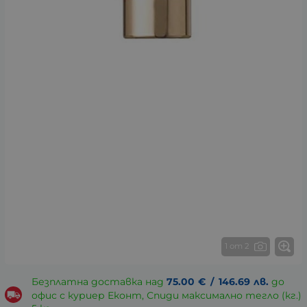
1 от 2
Безплатна доставка над
75.00
€
/
146.69
лв.
до
офис с куриер Еконт, Спиди максимално тегло (кг.)