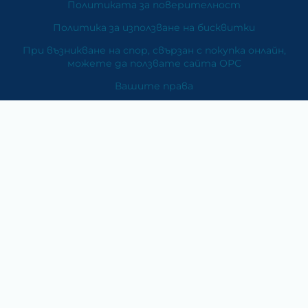
Политиката за поверителност
Политика за използване на бисквитки
При възникване на спор, свързан с покупка онлайн,
можете да ползвате сайта ОРС
Вашите права
Отказ от сделка
За Нас
Карта на сайта
Контакти
Категории
Храни и хранителни добавки
Козметика
Хигиена и защита
Перилни и почистващи препарати