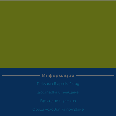
Информация
Реклама в apteka24.bg
Доставка и плащане
Връщане и замяна
Общи условия за ползване