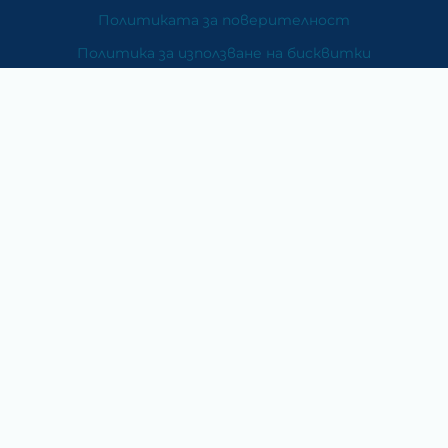
Политиката за поверителност
Политика за използване на бисквитки
При възникване на спор, свързан с покупка онлайн,
можете да ползвате сайта ОРС
Вашите права
Отказ от сделка
За Нас
Карта на сайта
Контакти
Категории
Храни и хранителни добавки
Козметика
Хигиена и защита
Перилни и почистващи препарати