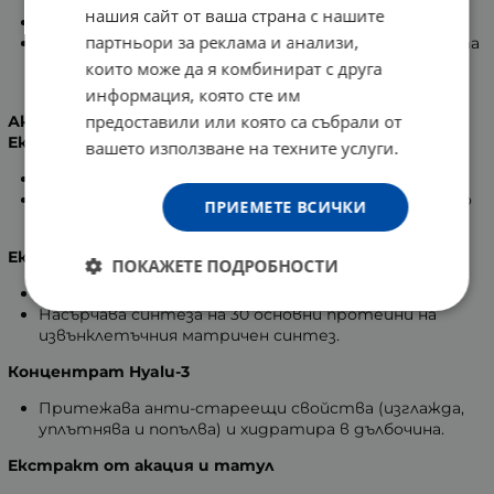
дълбоките бръчки, стяга клепачите.
нашия сайт от ваша страна с нашите
Без аромат.
партньори за реклама и анализи,
82% от потребителите заявяват, че употребата
след 14 дена признаците на умора са видимо
които може да я комбинират с друга
намалени.
информация, която сте им
предоставили или която са събрали от
Активни съставки:
Екстракт от Махагон (Acajou)
вашето използване на техните услуги.
С богато съдържание на полифеноли.
Стяга отпуснатите зони от кожата и повторно
ПРИЕМЕТЕ ВСИЧКИ
активира синтеза на колаген.
Екстракт от Лилаво лале
ПОКАЖЕТЕ ПОДРОБНОСТИ
Запълва дълбоките бръчки.
Насърчава синтеза на 30 основни протеини на
извънклетъчния матричен синтез.
Концентрат Hyalu-3
Притежава анти-стареещи свойства (изглажда,
уплътнява и попълва) и хидратира в дълбочина.
Екстракт от акация и татул