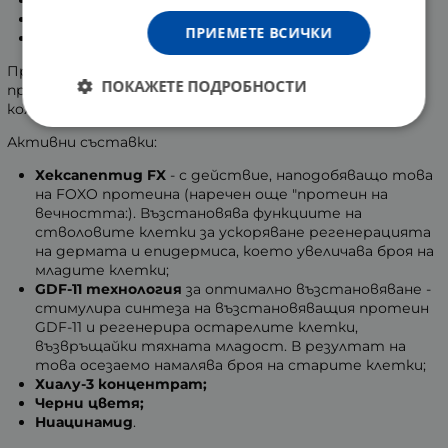
тъмни петна;
ПРИЕМЕТЕ ВСИЧКИ
неравномерна кожна текстура.
Предназначен е за жени, които искат
ПОКАЖЕТЕ ПОДРОБНОСТИ
противостарееща и подхранваща грижа за своята
кожа от най-висок клас.
Активни съставки:
Хексапептид FX
- с действие, наподобяващо това
на FOXO протеина (наречен още "протеин на
вечността:). Възстановява функциите на
стволовите клетки за ускоряване регенерацията
на дермата и епидермиса, което увеличава броя на
младите клетки;
GDF-11 технология
за оптимално възстановяване -
стимулира синтеза на възстановяващия протеин
GDF-11 и регенерира остарелите клетки,
възвръщайки тяхната младост. В резултат на
това осезаемо намалява броя на старите клетки;
Хиалу-3 концентрат;
Черни цветя;
Ниацинамид
.