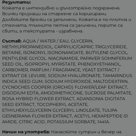
Резултати:
Кожата е интензивно и дълготрайно подхранена.
Всички признаци на стареене са коригирани.
Дълбоките бръчки са запълнени. Кожата е по-плътна и
стегната, тъмните петна са заличени, порите са
свити, а текстурата - изравнена.
Състав:
AQUA / WATER / EAU, GLYCERIN,
METHYLPROPANEDIOL, CAPRYLIC/CAPRIC TRIGLYCERIDE,
BETAINE, ISONONYL ISONONANOATE, BUTYLENE GLYCOL,
PENTYLENE GLYCOL. NIACINAMIDE, PAPAVER SOMNIFERUM
SEED OIL, ISOPROPYL MYRISTATE. PHENOXYETHANOL,
CARBOMER, PARFUM / FRAGRANCE, YEAST EXTRACT /
EXTRAIT DE LEVURE, SODIUM HYALURONATE, TAMARINDUS
INDICA SEED GUM, SODIUM HYDROXIDE, MALTODEXTRIN,
CYCNOCHES COOPERI (ORCHID) FLOWER/LEAF EXTRACT,
DISODIUM EDTA, AMODIMETHICONE, SUCROSE PALMITATE,
ROSA HYBRID FLOWER EXTRACT, ADANSONIA DIGITATA
SEED EXTRACT, TOCOPHERYL ACETATE,
ETHYLHEXYLGLYCERIN GLYCERYL LINOLEATE, TULIPA
GESNERIANA FLOWER EXTRACT, ACETYL HEXAPEPTIDE-51
AMIDE, CITRIC ACID, POTASSIUM SORBATE, 1441A.
Начин на употреба:
Нанасяйте сутрин и вечер на