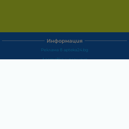
Информация
Реклама в apteka24.bg
Доставка и плащане
Връщане и замяна
Общи условия за ползване
Политиката за поверителност
Политика за използване на бисквитки
При възникване на спор, свързан с покупка онлайн,
можете да ползвате сайта ОРС
Вашите права