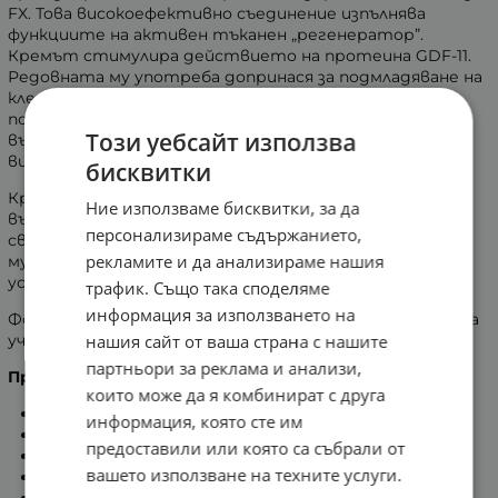
FX. Това високоефективно съединение изпълнява
функциите на активен тъканен „регенератор”.
Кремът стимулира действието на протеина GDF-11.
Редовната му употреба допринася за подмладяване на
клетките, а с течение на седмиците, кожата
постепенно се освобождава от стреса и се
Този уебсайт използва
възстановява. Лицето възвръща свежия си младежки
вид само за двадесет и осем дни.
бисквитки
Кремът съдържа хиляди микрокапсули в суспензия с
Ние използваме бисквитки, за да
възстановяващ ефект, която създава усещане за
персонализираме съдържанието,
свежест и комфорт. Има аромат на жасмин, ирис и
рекламите и да анализираме нашия
мускус. Още при първите нанасяния кожата се
успокоява, освежава и изглежда отпочинала.
трафик. Също така споделяме
информация за използването на
Формулата на продукта е разработена с помощта на
учени от университета "Харвард".
нашия сайт от ваша страна с нашите
партньори за реклама и анализи,
Препоръчва се при:
които може да я комбинират с друга
дълбоки бръчки;
информация, която сте им
отпусната кожа;
предоставили или която са събрали от
загуба на плътност;
вашето използване на техните услуги.
неравномерен тен;
разширени пори;