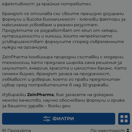
ефективност за крайния потребител.
Брандът се отличава със своите прецизно дозирани
формули и висока бионаличност – ключови фактори за
максимално усвояване и реален резултат.
Продуктите се разработват от екип от лекари,
нутриционисти и химици, които непрекъснато
усъвършенстват формулите според съвременните
нужди на организма.
ZeinPharma комбинира природни съставки с модерни
технологии, като предлага широка гама решения за
имунитет, енергия, красота и цялостен баланс. Като
семеен бизнес, брандът залага на прозрачност,
гъвкавост и доверие, което го прави предпочитан
избор сред потребителите в над 30 държави.
Избирайки
ZeinPharma
, вие залагате на доказано
немско качество, научно обосновани формули и грижа
за вашето здраве – всеки ден.
ФИЛТРИ
91 Продукта
По уместност