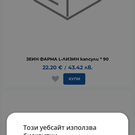
ЗЕИН ФАРМА L-ЛИЗИН капсули * 90
22.20
€
43.42
лв.
/
КУПИ
Този уебсайт използва