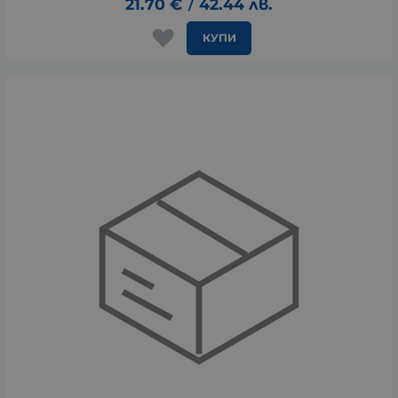
21.70
€
42.44
лв.
/
КУПИ