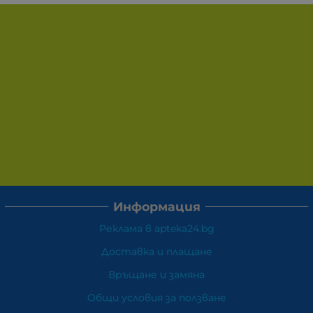
Информация
Реклама в apteka24.bg
Доставка и плащане
Връщане и замяна
Общи условия за ползване