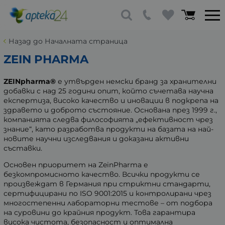
Назад до Началната страница
ZEIN PHARMA
ZEINpharma®
е утвърден немски бранд за хранителни
добавки с над 25 години опит, който съчетава научна
експертиза, високо качество и иновации в подкрепа на
здравето и доброто състояние. Основана през 1999 г.,
компанията следва философията „ефективност чрез
знание“, като разработва продукти на базата на най-
новите научни изследвания и доказани активни
съставки.
Основен приоритет на ZeinPharma е
безкомпромисното качество. Всички продукти се
произвеждат в Германия при стриктни стандарти,
сертифицирани по ISO 9001:2015 и контролирани чрез
многостепенни лабораторни тестове – от подбора
на суровини до крайния продукт. Това гарантира
висока чистота, безопасност и оптимална