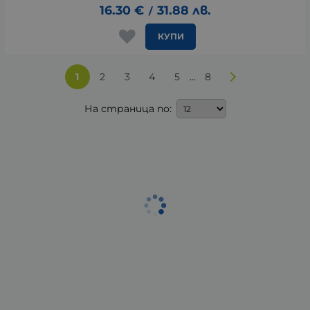
16.30
€
31.88
лв.
/
КУПИ
...
1
2
3
4
5
8
На страница по: