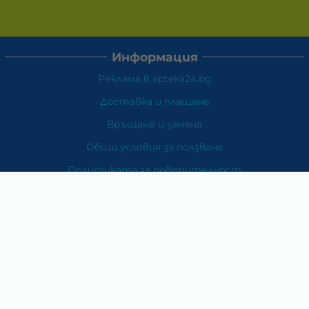
Информация
Реклама в apteka24.bg
Доставка и плащане
Връщане и замяна
Общи условия за ползване
Политиката за поверителност
Политика за използване на бисквитки
При възникване на спор, свързан с покупка онлайн,
можете да ползвате сайта ОРС
Вашите права
Отказ от сделка
За Нас