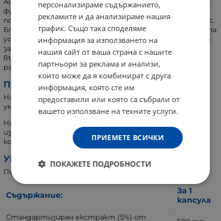
Ашваганда на ZeinPharma® подпомага естествените
персонализираме съдържанието,
функции на нервната система. Допринася за
рекламите и да анализираме нашия
поддържане на спокойствието и емоционалния баланс.
трафик. Също така споделяме
Благоприятства доброто настроение и вътрешната
устойчивост. Подпомага релаксацията и способства
информация за използването на
за пълноценна почивка. Оказва положително влияние
нашия сайт от ваша страна с нашите
върху когнитивните функции и умствената
партньори за реклама и анализи,
работоспособност.
които може да я комбинират с друга
Предназначение:
информация, която сте им
Намалява стреса и тревожността, подобрява
предоставили или която са събрали от
умствения тонус и паметта.
вашето използване на техните услуги.
Натурален състав, НЕ съдържа глутен, лактоза,
изкуствени оцветители, изкуствени овкусители,
ПРИЕМЕТЕ ВСИЧКИ
консерванти или ГМО.
Указание за употреба:
ПОКАЖЕТЕ ПОДРОБНОСТИ
По 1 капсула дневно приета с достатъчно вода.
За 1
Съдържание:
капсула
Стандартизиран екстракт (5%) от