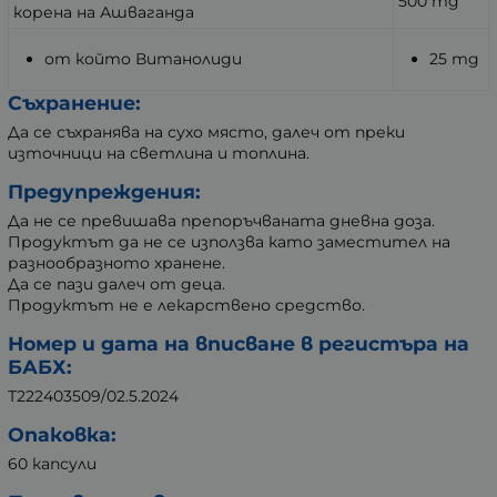
500 mg
корена на Ашваганда
от който Витанолиди
25 mg
Съхранение:
Да се съхранява на сухо място, далеч от преки
източници на светлина и топлина.
Предупреждения:
Да не се превишава препоръчваната дневна доза.
Продуктът да не се използва като заместител на
разнообразното хранене.
Да се пази далеч от деца.
Продуктът не е лекарствено средство.
Номер и дата на вписване в регистъра на
БАБХ:
Т222403509/02.5.2024
Опаковка:
60 капсули