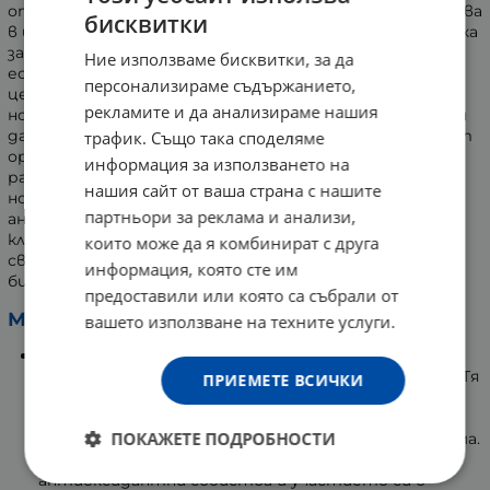
отличава с уникален състав и традиционно се използва
бисквитки
в източната култура както като натурална съставка
за поддържане на жизнеността, така и като
Ние използваме бисквитки, за да
естествено багрило. Дрождите от червен ориз се
персонализираме съдържанието,
ценят заради способността си да подпомагат
рекламите и да анализираме нашия
нормалната функция на сърдечносъдовата система и
да благоприятстват кръвообращението. Червеният
трафик. Също така споделяме
ориз е източник на фибри, които подпомагат
информация за използването на
работата на храносмилателната система и
нашия сайт от ваша страна с нашите
нормалната перисталтика. Освен това съдържа
партньори за реклама и анализи,
антиоксиданти, които подкрепят защитата на
клетките от оксидативен стрес. Основните му
които може да я комбинират с друга
свойства се дължат на съдържанието на
информация, която сте им
биоактивното съединение Монаколин К.
предоставили или която са събрали от
Монаколин К:
вашето използване на техните услуги.
Монаколин К е естествена биоактивна съставка,
която се съдържа в червения ферментирал ориз. Тя
ПРИЕМЕТЕ ВСИЧКИ
подпомага нормалната работа на
сърдечносъдовата система и допринася за
ПОКАЖЕТЕ ПОДРОБНОСТИ
поддържането на баланса на липидите в организма.
Монаколин К е известен със своите
антиоксидантни свойства и участието си в