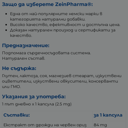
Защо да изберете ZeinPharma®:
Една от най-популярните немски марки в
категорията натурални добавки.
Високо качество, ефективност и достъпна цена.
Доказан натурален произход и сертификати за
качество.
Предназначение:
Подпомага сърдечносъдовата система.
Натурален състав.
Не съдържа:
Глутен, лактоза, соя, магнезиев стеарат, изкуствени
оцветители, изкуствени овкусители, консерванти
или ГМО.
Указания за употреба:
1 път дневно х 1 капсула (2.5 mg)
Съставки:
за 1 капсула
Екстракт от дрожди на червен ориз
84 mg