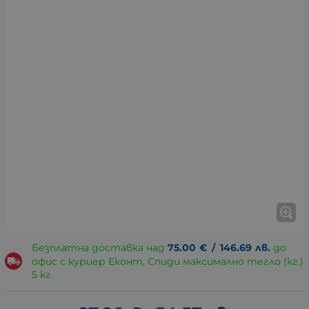
Безплатна доставка над
75.00
€
/
146.69
лв.
до
офис с куриер Еконт, Спиди максимално тегло (кг.)
5 кг.