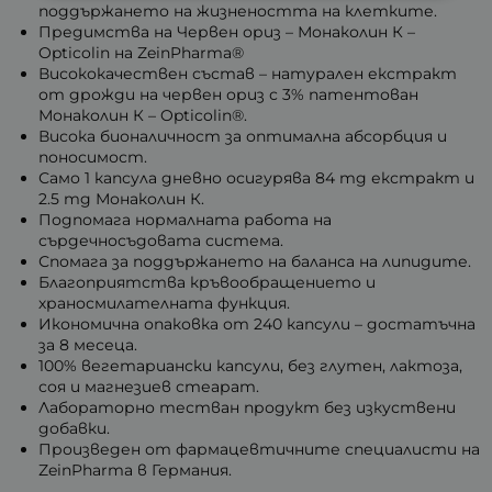
поддържането на жизнеността на клетките.
Предимства на Червен ориз – Монаколин К –
Opticolin на ZeinPharma®
Висококачествен състав – натурален екстракт
от дрожди на червен ориз с 3% патентован
Монаколин К – Opticolin®.
Висока бионаличност за оптимална абсорбция и
поносимост.
Само 1 капсула дневно осигурява 84 mg екстракт и
2.5 mg Монаколин К.
Подпомага нормалната работа на
сърдечносъдовата система.
Спомага за поддържането на баланса на липидите.
Благоприятства кръвообращението и
храносмилателната функция.
Икономична опаковка от 240 капсули – достатъчна
за 8 месеца.
100% вегетариански капсули, без глутен, лактоза,
соя и магнезиев стеарат.
Лабораторно тестван продукт без изкуствени
добавки.
Произведен от фармацевтичните специалисти на
ZeinPharma в Германия.