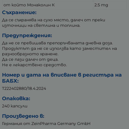
от който Монаколин К
2.5 mg
Съхранение:
Да се съхранява на сухо място, далеч от преки
източници на светлина и топлина.
Предупреждения:
Да не се превишава препоръчваната дневна доза.
Продуктът да не се използва като заместител на
разнообразното хранене.
Да се пази далеч от деца.
Не е лекарствено средство.
Номер и дата на вписване в регистъра на
БАБХ:
Т222402880/18.4.2024
Опаковка:
240 капсули
Произведено в:
Германия от ZeinPharma Germany GmbH