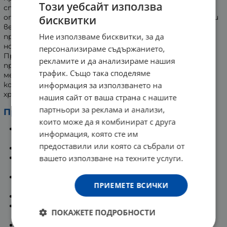
Този уебсайт използва
специални хранителни режими, както и при
определени групи хора, като деца, възрастни хора или
бисквитки
вегетарианци и вегани. Лизинът също така е
Ние използваме бисквитки, за да
прекурсор на карнитина, което го прави важен за
нормалния енергиен метаболизъм на организма.
персонализираме съдържанието,
Продуктът е създаден да поддържа нормалните
рекламите и да анализираме нашия
процеси в организма, включително енергийния
трафик. Също така споделяме
метаболизъм. Подпомага образуването на колаген,
информация за използването на
който е важен за здравето на кожата, костите,
хрущялите и съединителната тъкан.
нашия сайт от ваша страна с нашите
партньори за реклама и анализи,
Предимства на Лизин на ZeinPharma:
които може да я комбинират с друга
Съдържа Лизин със 100% чист произход в
информация, която сте им
естествената му L-форма.
предоставили или която са събрали от
Лабораторно тестван за високо качество.
вашето използване на техните услуги.
Поддържа нормалните метаболитни процеси в
организма.
Помага за образуването на колаген, важен за
ПРИЕМЕТЕ ВСИЧКИ
кожата, костите и съединителната тъкан.
Подпомага нормалния енергиен метаболизъм.
100% веган капсули, без глутен, лактоза, соя и без
ПОКАЖЕТЕ ПОДРОБНОСТИ
магнезиев стеарат.
Лабораторно тестван продукт, без изкуствени