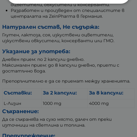
оцветители, овкусители и консерванти.
Разработен и произведен от специалистите в
централата на ZeinPharma в Германия.
Натурален състав, Не съдържа:
Глутен, лактоза, соя, изкуствени оцветители,
изкуствени овкусители, консерванти или ГМО.
Указание за употреба:
Дневен прием: по 2 капсули дневно.
Максимален прием: до 8 капсули дневно, приети с
достатъчно вода.
Препоръчително е да се приемат между храненията.
Съставки:
За 2 капсули:
За 8 капсули:
L-Лизин
1000 mg
4000 mg
Съхранение:
Да се съхранява на сухо място, далеч от преки
източници на светлина и топлина.
Предупреждение: