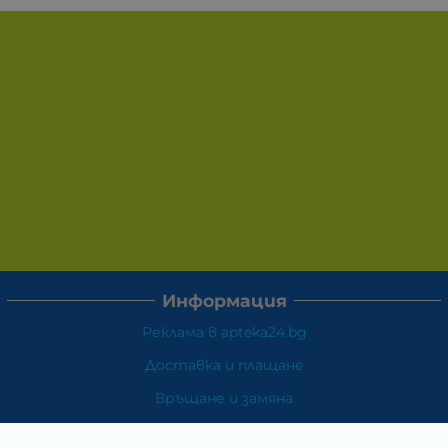
Информация
Реклама в apteka24.bg
Доставка и плащане
Връщане и замяна
Общи условия за ползване