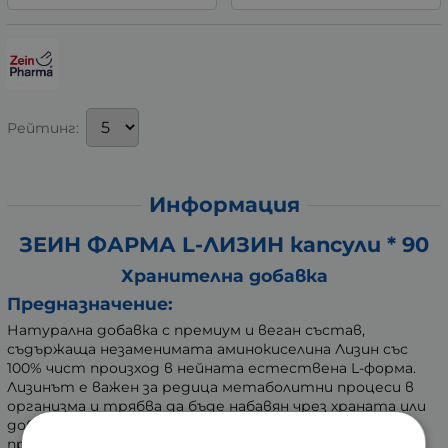
Рейтинг:
Информация
ЗЕИН ФАРМА L-ЛИЗИН капсули * 90
Хранителна добавка
Предназначение:
Натурална добавка с премиум и веган състав,
съдържаща незаменимата аминокиселина Лизин със
100% чист произход в нейната естествена L-форма.
Лизинът е важен за редица метаболитни процеси в
организма и трябва да бъде набавян чрез храната или
добавки, тъй като човешкото тяло не може да го
произвежда само. Това е особено важно в случаи на