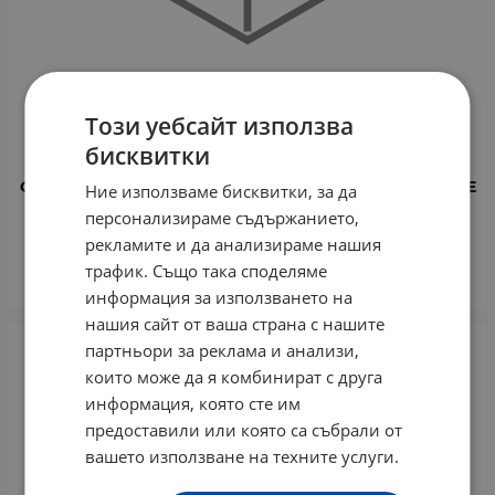
Този уебсайт използва
бисквитки
ФИТОМЕР КРЕМ СОРБЕ ЗА ГРАДСКИ ЖИВОТ ЗА ЛИЦЕ
Ние използваме бисквитки, за да
И ОЧЕН КОНТУР 50 мл
персонализираме съдържанието,
69.02
€
134.99
лв.
/
рекламите и да анализираме нашия
трафик. Също така споделяме
КУПИ
информация за използването на
нашия сайт от ваша страна с нашите
партньори за реклама и анализи,
които може да я комбинират с друга
информация, която сте им
предоставили или която са събрали от
вашето използване на техните услуги.