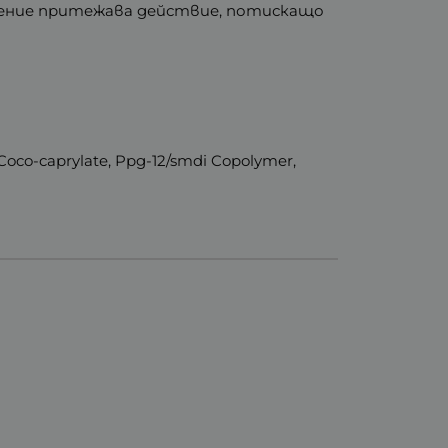
ение притежава действие, потискащо
, Coco-caprylate, Ppg-12/smdi Copolymer,