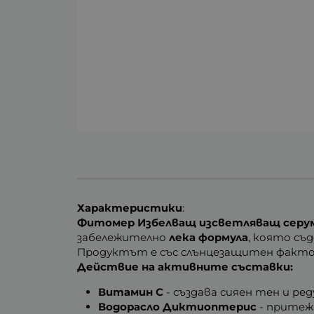
Характеристики
:
Фитомер Избелващ изсветляващ серу
забележително
лека формула
, която съ
Продуктът е със слънцезащитен фактор 
Действие на активните съставки:
Витамин С
- създава сияен тен и р
Водорасло Диктиоптерис
- притеж