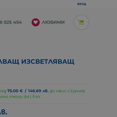
ВХОД
ЛЮБИМИ
8 025 454
ЛВАЩ ИЗСВЕТЛЯВАЩ
над
75.00
€
/
146.69
лв.
до офис с куриер
о тегло (кг.) 5 кг.
лв.