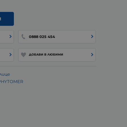
И
0888 025 454
ДОБАВИ В ЛЮБИМИ
лице
 PHYTOMER