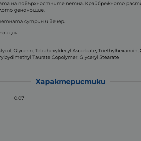
ата на повърхностните петна. Крайбрежното раст
ялото денонощие.
 петната сутрин и вечер.
ранция.
Glycol, Glycerin, Tetrahexyldecyl Ascorbate, Triethylhexanoin
yloydimethyl Taurate Copolymer, Glyceryl Stearate
Характеристики
0.07