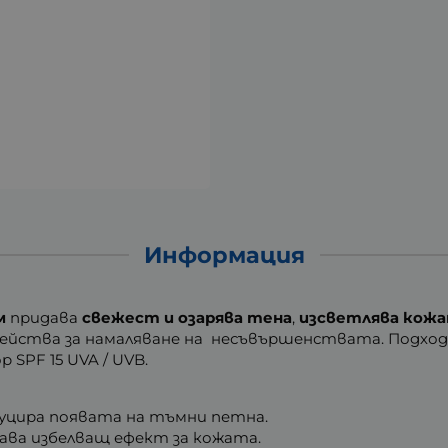
Информация
м
придава
свежест и озарява тена
,
изсветлява кож
действа за намаляване на несъвършенствата. Подход
SPF 15 UVA / UVB.
едуцира появата на тъмни петна.
ава избелващ ефект за кожата.