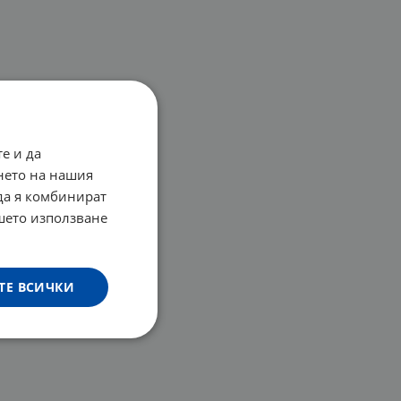
е и да
нето на нашия
 да я комбинират
ашето използване
ТЕ ВСИЧКИ