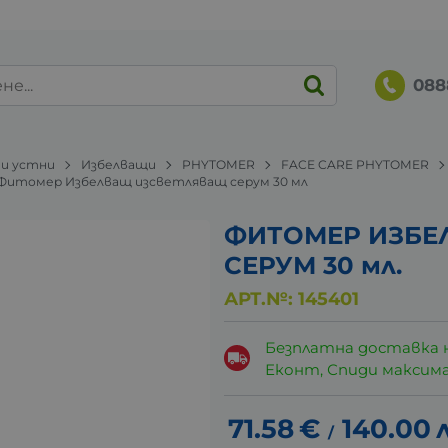
088
 и устни
Избелващи
PHYTOMER
FACE CARE PHYTOMER
l / Фитомер Избелващ изсветляващ серум 30 мл
ФИТОМЕР ИЗБЕ
СЕРУМ 30 мл.
АРТ.№:
145401
Безплатна доставка 
Еконт, Спиди максималн
71.58
€
140.00
/