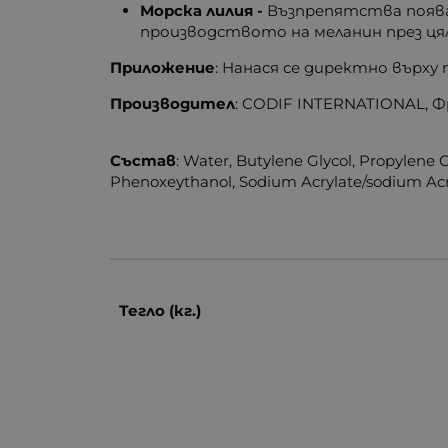
Морска лилия -
Възпрепятства появ
производството на меланин през ц
Приложение
: Нанася се директно върху
Производител
: CODIF INTERNATIONAL, Ф
Състав
: Water, Butylene Glycol, Propylene 
Phenoxeythanol, Sodium Acrylate/sodium Acr
Тегло (кг.)