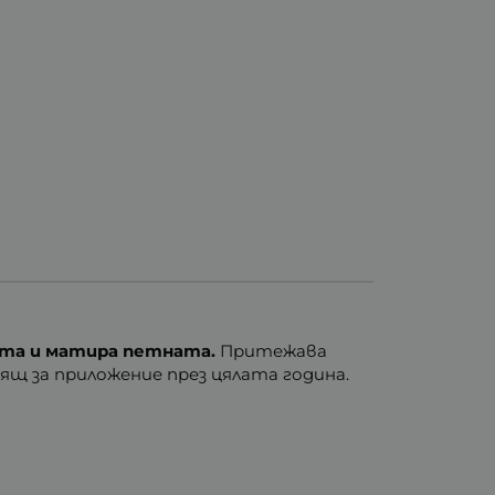
ата и
матира петната.
Притежава
ящ за приложение през цялата година.