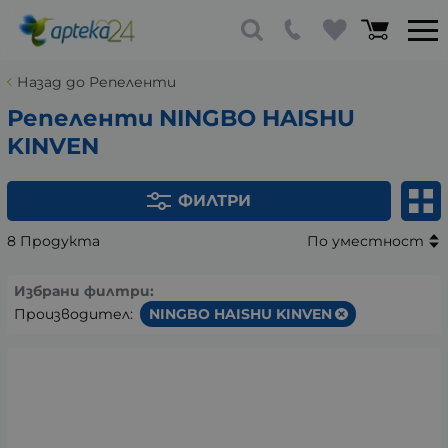
Назад до Репеленти
Репеленти NINGBO HAISHU
KINVEN
ФИЛТРИ
8 Продукта
По уместност
Избрани филтри:
Производител:
NINGBO HAISHU KINVEN