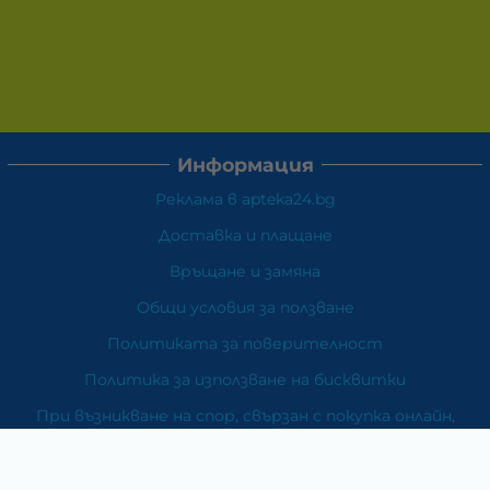
Информация
Реклама в apteka24.bg
Доставка и плащане
Връщане и замяна
Общи условия за ползване
Политиката за поверителност
Политика за използване на бисквитки
При възникване на спор, свързан с покупка онлайн,
можете да ползвате сайта ОРС
Вашите права