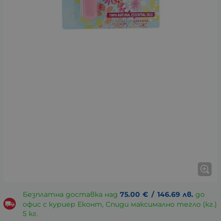
Безплатна доставка над
75.00
€
/
146.69
лв.
до
офис с куриер Еконт, Спиди максимално тегло (кг.)
5 кг.