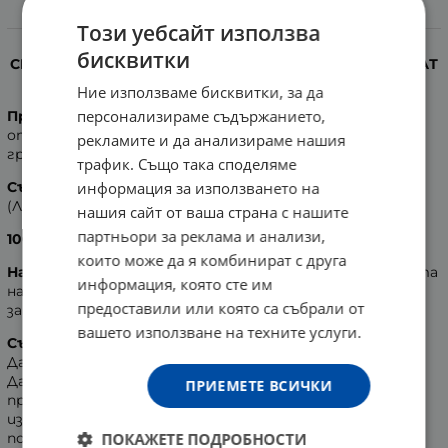
Информация
Този уебсайт използва
бисквитки
СПИНЪР ГРИВНА ПРОТИВ КОМАРИ ЗА ДЕЦА С АРОМАТ
НА ЦИТРОНЕЛА И ГЕРАНИОЛ АРОМА ДИФЕНС
Ние използваме бисквитки, за да
персонализираме съдържанието,
Приложение:
За употреба на открито - при спорт,
отдих, пикник и в закрити помещения - у дома, в
рекламите и да анализираме нашия
градината и на училище.
трафик. Също така споделяме
информация за използването на
Състав:
Силикон, напоен с масло от цитронела
(Лимонена трева), и гераниол.
нашия сайт от ваша страна с нашите
партньори за реклама и анализи,
100% натурален състав.
които може да я комбинират с друга
Начин на употреба:
Поставете гривната на китката
информация, която сте им
на детето и завъртете спинъра за ароматно
предоставили или която са събрали от
забавление.
вашето използване на техните услуги.
Съвети за безопасност:
Да се пази от неконтролиран достъп на деца!
Да се избягва контакт с очите! При такъв, както и
ПРИЕМЕТЕ ВСИЧКИ
при алергична реакция от страна на кожата,
изплакнете обилно с вода и потърсете медицинска
ПОКАЖЕТЕ ПОДРОБНОСТИ
помощ.