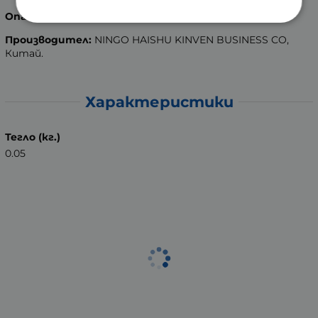
Опаковка:
1 брой.
Производител:
NINGO HAISHU KINVEN BUSINESS CO,
Китай.
Характеристики
Тегло (кг.)
0.05