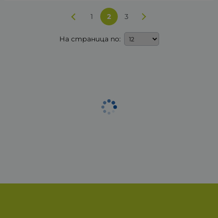
1
2
3
На страница по: