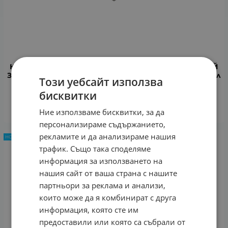
КАРОТЕН ФЕМИЛИ СЛЪНЦЕЗАЩИТНО МЛЯКО-СПРЕЙ
ЗА ЛИЦЕ И ТЯЛО ЗА ВЪЗРАСТНИ И ДЕЦА SPF30 270 мл
Този уебсайт използва
18.45
€
36.09
лв.
/
бисквитки
КУПИ
Ние използваме бисквитки, за да
персонализираме съдържанието,
рекламите и да анализираме нашия
НОВ ПРОДУКТ
трафик. Също така споделяме
информация за използването на
нашия сайт от ваша страна с нашите
партньори за реклама и анализи,
които може да я комбинират с друга
информация, която сте им
предоставили или която са събрали от