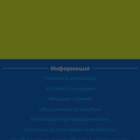
Информация
Реклама в apteka24.bg
Доставка и плащане
Връщане и замяна
Общи условия за ползване
Политиката за поверителност
Политика за използване на бисквитки
При възникване на спор, свързан с покупка онлайн,