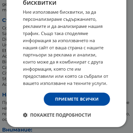
бисквитки
деривати с животински произход. Дерматологично
тестван продукт. С нелепнеща консистенция.
Ние използваме бисквитки, за да
персонализираме съдържанието,
Състав:
рекламите и да анализираме нашия
Cocos Nucifera Oil, Arachis Hypogaea Oil, Daucus Carota
трафик. Също така споделяме
Sativa Extract, Tocopherol, Alcohol Denat., Butane, Propane,
Diisopropyl Adipate, C12-15 Alkyl Benzoate, Octocrylene,
информация за използването на
Undecane, Homosalate, Butyl Methoxydibenzoylmethane,
нашия сайт от ваша страна с нашите
Ethylhexyl Salicylate, Isobutane, Tridecane,
партньори за реклама и анализи,
Acrylates/Octylacrylamide Copolymer, Ascorbyl Palmitate,
които може да я комбинират с друга
Bis-Ethylhexyl Hydroxydimethoxy Benzylmalonate, Beta-
Carotene, Bis-Ethylhexyloxyphenol Methoxyphenyl Triazine,
информация, която сте им
Citric Acid, Glyceryl Oleate, Isopropyl Myristate, Glyceryl
предоставили или която са събрали от
Stearate, Lecithin, BHT, Hexyl Cinnamal, Parfum, Tocopheryl
вашето използване на техните услуги.
Acetate.
Начин на употреба:
ПРИЕМЕТЕ ВСИЧКИ
Преди употреба разтръскайте добре. Преди излагане
на слънце нанесете обилно количество от продукта
по цялото тяло. Повтаряйте периодично нанасянето,
ПОКАЖЕТЕ ПОДРОБНОСТИ
особено след изпотяване, избърсване и плуване.
Внимание: