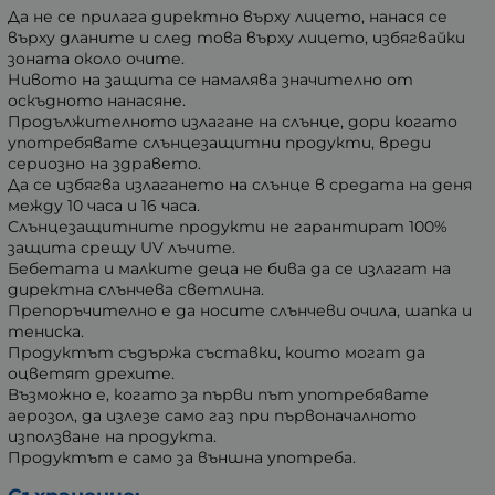
Да не се прилага директно върху лицето, нанася се
върху дланите и след това върху лицето, избягвайки
зоната около очите.
Нивото на защита се намалява значително от
оскъдното нанасяне.
Продължителното излагане на слънце, дори когато
употребявате слънцезащитни продукти, вреди
сериозно на здравето.
Да се избягва излагането на слънце в средата на деня
между 10 часа и 16 часа.
Слънцезащитните продукти не гарантират 100%
защита срещу UV лъчите.
Бебетата и малките деца не бива да се излагат на
директна слънчева светлина.
Препоръчително е да носите слънчеви очила, шапка и
тениска.
Продуктът съдържа съставки, които могат да
оцветят дрехите.
Възможно е, когато за първи път употребявате
аерозол, да излезе само газ при първоначалното
използване на продукта.
Продуктът е само за външна употреба.