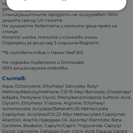
използвате слънцезащитни продукти, е сериозна
заплаха за здравето.
Слънцезащитните продукти не осигуряват 100%
защита срещу UV лъчите.
Не излагайте бебетата и малките деца пряко на
слънце.
Носете шапка, тениска и слънчеви очила.
Подходящ за деца над 3-годишна възраст.
**В съответствие с Hawaii Reef Bill.
Не съдържа Oxybenzone и Octinoxate.
100% рециклируема опаковка.
Състав:
Aqua, Octocrylene, Ethylhexyl Salicylate, Butyl
Methoxydibenzoylmethane, C12-15 Alkyl Benzoate, Diisopropyl
Adipate, Pentylene Glycol, Phenylbenzimidazole Sulfonic Acid,
Glycerin, Ethylhexyl Triazone, Arginine, Ethylhexyl
Isononanoate, Acrylates/Beheneth-25 Methacrylate
Copolymer, Acrylates/C12-22 Alkyl Methacrylate Copolymer,
Allantoin, Arachis Hypogaea Oil, Ascorbyl Palmitate, Beta-
Carotene, Bisabolol, Caprylic/Capric Triglyceride, Caprylyl
Glycol, Carnosine, Cellulose Gum, Citric Acid, Daucus Carota