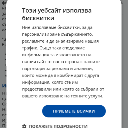
фокусира върху специфичните дерматологични нужди
на деца и възрастни, като осигурява оптимална 4D
Този уебсайт използва
защита срещу 4 основни вида лъчи (UVB+UVA+VL*+IRA),
бисквитки
отговорни за увреждането на кожата и
същевременно спомага за минимизиране риска от
Ние използваме бисквитки, за да
алергични реакции.
персонализираме съдържанието,
*ин витро тест на активната съставка при
рекламите и да анализираме нашия
високоенергийна видима светлина (HEVL)
трафик. Също така споделяме
Над 3-годишна възраст
информация за използването на
Хидратиращ
нашия сайт от ваша страна с нашите
Без бели следи
партньори за реклама и анализи,
Веган
които може да я комбинират с друга
Безопасен за рифовете**
информация, която сте им
Инструкции за употреба:
предоставили или която са събрали от
Напръскайте равномерно обилно количество по
вашето използване на техните услуги.
цялото тяло преди излагане на слънце.
Оскъдното нанасяне ще ограничи нивото на защита.
Нанасяйте периодично особено след плуване,
ПРИЕМЕТЕ ВСИЧКИ
подсушаване и изпотяване.
Избягвайте слънцето в средата на деня (10-16 ч.).
Прекомерното излагане на слънце, дори когато
ПОКАЖЕТЕ ПОДРОБНОСТИ