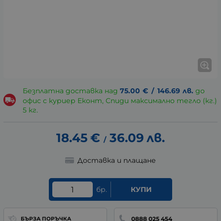
Безплатна доставка над
75.00
€
/
146.69
лв.
до
офис с куриер Еконт, Спиди максимално тегло (кг.)
5 кг.
18.45
€
36.09
лв.
/
Доставка и плащане
бр.
КУПИ
0888 025 454
БЪРЗА ПОРЪЧКА