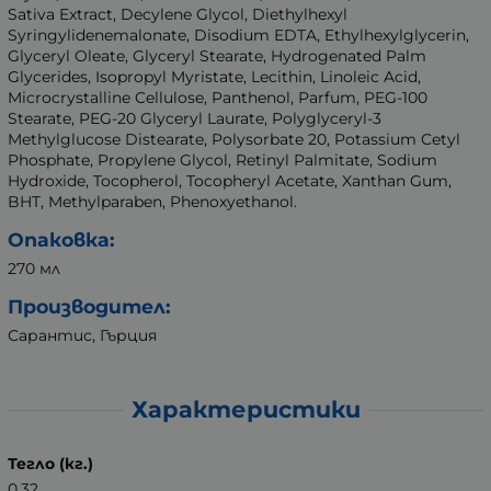
Sativa Extract, Decylene Glycol, Diethylhexyl
Syringylidenemalonate, Disodium EDTA, Ethylhexylglycerin,
Glyceryl Oleate, Glyceryl Stearate, Hydrogenated Palm
Glycerides, Isopropyl Myristate, Lecithin, Linoleic Acid,
Microcrystalline Cellulose, Panthenol, Parfum, PEG-100
Stearate, PEG-20 Glyceryl Laurate, Polyglyceryl-3
Methylglucose Distearate, Polysorbate 20, Potassium Cetyl
Phosphate, Propylene Glycol, Retinyl Palmitate, Sodium
Hydroxide, Tocopherol, Tocopheryl Acetate, Xanthan Gum,
BHT, Methylparaben, Phenoxyethanol.
Опаковка:
270 мл
Производител:
Сарантис, Гърция
Характеристики
Тегло (кг.)
0.32