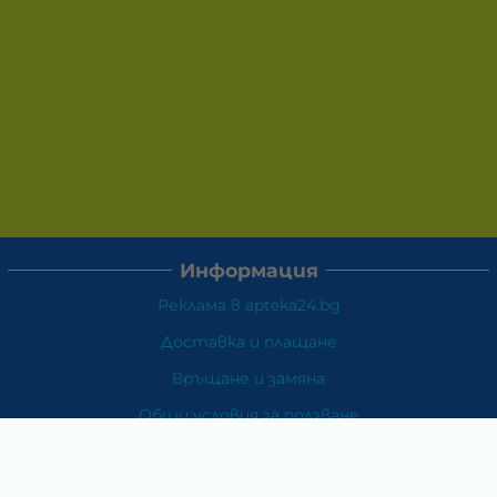
Информация
Реклама в apteka24.bg
Доставка и плащане
Връщане и замяна
Общи условия за ползване
Политиката за поверителност
Политика за използване на бисквитки