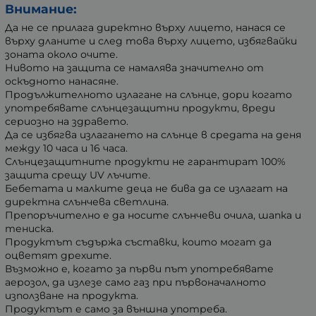
Внимание:
Да не се прилага директно върху лицето, нанася се
върху дланите и след това върху лицето, избягвайки
зоната около очите.
Нивото на защита се намалява значително от
оскъдното нанасяне.
Продължителното излагане на слънце, дори когато
употребявате слънцезащитни продукти, вреди
сериозно на здравето.
Да се избягва излагането на слънце в средата на деня
между 10 часа и 16 часа.
Слънцезащитните продукти не гарантират 100%
защита срещу UV лъчите.
Бебетата и малките деца не бива да се излагат на
директна слънчева светлина.
Препоръчително е да носите слънчеви очила, шапка и
тениска.
Продуктът съдържа съставки, които могат да
оцветят дрехите.
Възможно е, когато за първи път употребявате
аерозол, да излезе само газ при първоначалното
използване на продукта.
Продуктът е само за външна употреба.