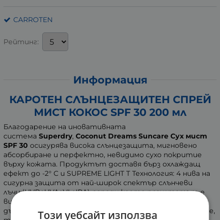
CARROTEN
Рейтинг:
Информация
КАРОТЕН СЛЪНЦЕЗАЩИТЕН СПРЕЙ
МИСТ КОКОС SPF 30 200 мл
Благодарение на иновативната
система
Superdry
,
Coconut Dreams Suncare Сух мист
SPF 30
осигурява висока слънцезащита, мигновено
абсорбиране и перфектно, невидимо сухо покритие
върху кожата. Продуктът доставя бърз охлаждащ
ефект до -2° C
и
SUPREME LIGHT T Технология: 4 нива на
сигурна защита от най-широк спектър слънчеви
лъчи (UVB+UVA+VL+IRА), заради което резултатът е
видимо подмладена и освежена кожа и здравословен и
дълготраен тен. Със своята 360° система за пръскане,
Този уебсайт използва
той се нанася лесно от всички ъгли. Без съставки или