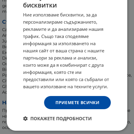
бисквитки
деривати с животински произход. Дерматологично
тестван продукт. С нелепнеща текстура.
Ние използваме бисквитки, за да
Състав:
персонализираме съдържанието,
рекламите и да анализираме нашия
Capsicum Annuum Extract, Helianthus Annuus Seed Oil,
Arachis Hypogaea Oil, Calendula Officinalis Flower Extract,
трафик. Също така споделяме
Juglans Regia Shell Extract, Alkanna Tinctoria Root Extract,
информация за използването на
Beta-Carotene, Cocos Nucifera Oil, Daucus Carota Sativa
нашия сайт от ваша страна с нашите
Extract, Tocopherol, Butane, C12-15 Alkyl Benzoate, Alcohol
партньори за реклама и анализи,
Denat., Propane, Homosalate, Ethylhexyl Salicylate,
Octocrylene, Isobutane, Butyl Methoxydibenzoylmethane,
които може да я комбинират с друга
Bis-Ethylhexyloxyphenol Methoxyphenyl Triazine, Ascorbyl
информация, която сте им
Palmitate, Bis-Ethylhexyl Hydroxydimethoxy Benzylmalonate,
предоставили или която са събрали от
Citric Acid, Glyceryl Oleate, Isopropyl Myristate, Lecithin,
вашето използване на техните услуги.
Glyceryl Stearate, Polyisobutene, Parfum, Tocopheryl
Acetate, Hexyl Cinnamal, BHT.
Начин на употреба:
ПРИЕМЕТЕ ВСИЧКИ
Преди употреба разтръскайте добре. Преди излагане
на слънце нанесете обилно количество от продукта
ПОКАЖЕТЕ ПОДРОБНОСТИ
по цялото тяло. Повтаряйте периодично нанасянето,
особено след изпотяване, избърсване и плуване.