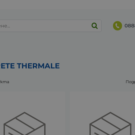
088
ETE THERMALE
укта
Под