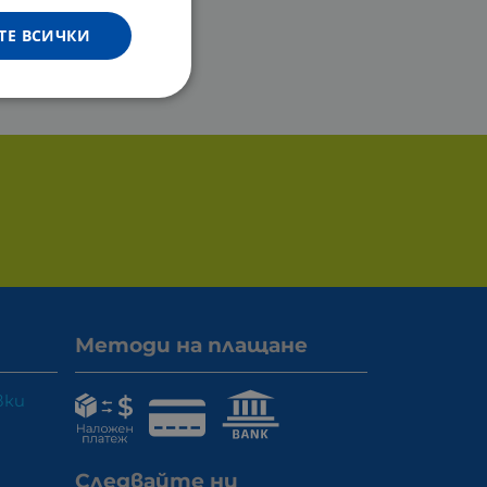
ТЕ ВСИЧКИ
Методи на плащане
вки
Следвайте ни