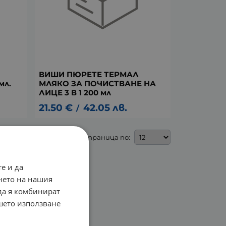
ВИШИ ПЮРЕТЕ ТЕРМАЛ
мл.
МЛЯКО ЗА ПОЧИСТВАНЕ НА
ЛИЦЕ 3 В 1 200 мл
21.50
€
42.05
лв.
/
На страница по:
е и да
нето на нашия
 да я комбинират
ашето използване