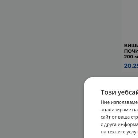
ВИШИ
ПОЧИ
200 м
20.2
Този уебса
Ние използваме
анализираме на
сайт от ваша ст
с друга информа
на техните услуг