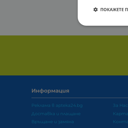
ПОКАЖЕТЕ 
Информация
Реклама в apteka24.bg
За Нас
Доставка и плащане
Карта
Връщане и замяна
Конт