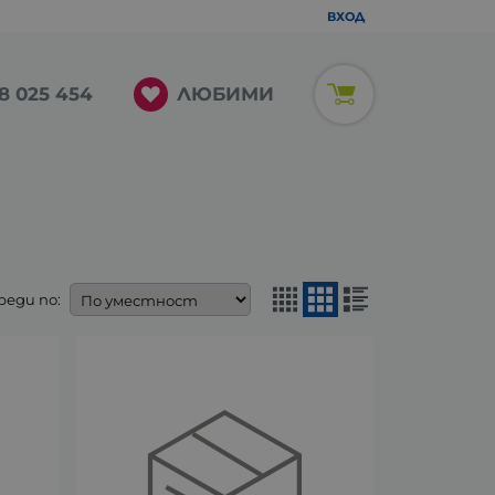
ВХОД
ЛЮБИМИ
8 025 454
реди по: