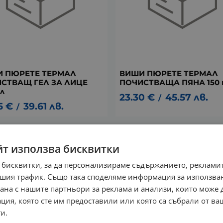
 ПЮРЕТЕ ТЕРМАЛ
ВИШИ ПЮРЕТЕ ТЕРМАЛ
СТВАЩ ГЕЛ ЗА ЛИЦЕ
ПОЧИСТВАЩА ПЯНА 150 
л
23.30
€
45.57
лв.
/
5
€
39.61
лв.
/
йт използва бисквитки
 бисквитки, за да персонализираме съдържанието, рекламит
шия трафик. Също така споделяме информация за използва
рана с нашите партньори за реклама и анализи, които може
ция, която сте им предоставили или която са събрали от в
и.