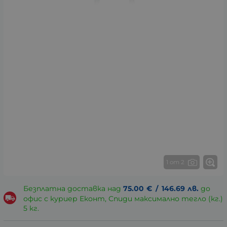
1 от 2
Безплатна доставка над
75.00
€
/
146.69
лв.
до
офис с куриер Еконт, Спиди максимално тегло (кг.)
5 кг.