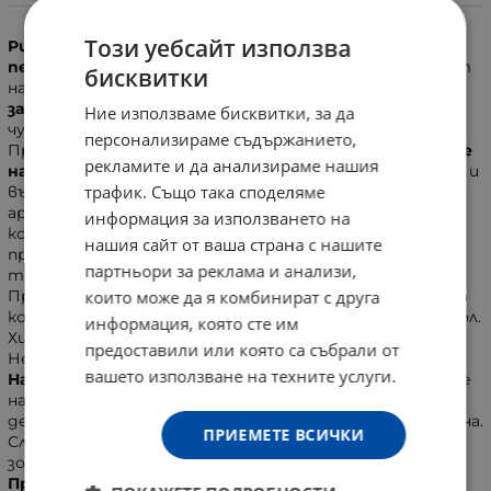
Информация
Този уебсайт използва
Purete Thermale на Vichy
представлява
почистващ
пенещ гел
с изключително нежен и ефективен ефект
бисквитки
над кожата. С лекота
отстранява неприятното
замърсяване и излишния себум
от лицето. Създава
Ние използваме бисквитки, за да
чувство за свежест, мекота и блестящ външен вид.
персонализираме съдържанието,
Продуктът
възпрепятства вредното въздействие
рекламите и да анализираме нашия
на твърдата вода
, причиняваща често дискомфорт и
трафик. Също така споделяме
възпаления на кожата. Гелът е с релаксиращ плодов
аромат. Меката и бога пяна нежно почиства и прави
информация за използването на
кожата тонизирана и свежа. Purete Thermale на Vichy
нашия сайт от ваша страна с нашите
представя формула с успокояваща и укрепваща
партньори за реклама и анализи,
термална вода Vichy.
които може да я комбинират с друга
Продуктът на Виши е тестван върху чувствителна
кожа под офталмологичен и дерматологичен контрол.
информация, която сте им
Хипоалергенен.
предоставили или която са събрали от
Не съдържа парабени.
вашето използване на техните услуги.
Начин на употреба
: Желаното количество от гела се
нанася върху навлажнената кожа на лицето с
деликатни масажни движения, до получаването на пяна.
ПРИЕМЕТЕ ВСИЧКИ
След това се изплаква с хладка вода. Да се избягва
зоната на околоочния контур.
Производител
: Vichy Laboratoires, Франция.