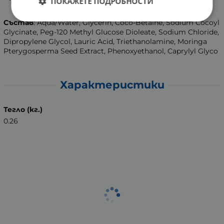
ПОКАЖЕТЕ ПОДРОБНОСТИ
Състав
: Aqua/Water, Glycerin, Coco-Betaine, Sodium Cocoyl
Glycinate, Peg-120 Methyl Glucose Dioleate, Sodium Chloride,
Dipropylene Glycol, Lauric Acid, Triethanolamine, Moringa
Pterygosperma Seed Extract, Phenoxyethanol, Caprylyl Glyco
Характеристики
Тегло (кг.)
0.26