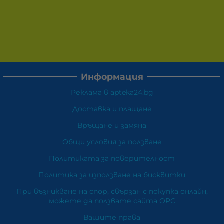
Информация
Реклама в apteka24.bg
Доставка и плащане
Връщане и замяна
Общи условия за ползване
Политиката за поверителност
Политика за използване на бисквитки
При възникване на спор, свързан с покупка онлайн,
можете да ползвате сайта ОРС
Вашите права