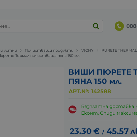
088
 и устни
Почистващи продукти
VICHY
PURETE THERMA
ши Пюрете Термал почистваща пяна 150 мл.
ВИШИ ПЮРЕТЕ 
ПЯНА 150 мл.
АРТ.№:
142588
Безплатна доставка 
Еконт, Спиди максималн
23.30
€
45.57
л
/