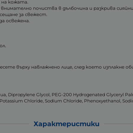
на кожата.
ун внимателно почиства в дълбочина и разкрива сияйн
усещане за свежест.
да освежена.
ол.
сете върху навлажнено лице, след което изплакне оби
qua, Dipropylene Glycol, PEG-200 Hydrogenated Glyceryl P
, Potassium Chloride, Sodium Chloride, Phenoxyethanol, Sod
Характеристики