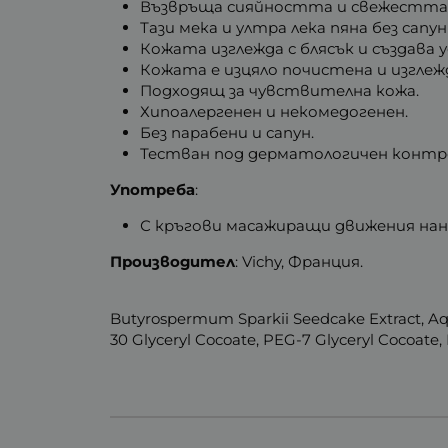
Възвръща сияйността и свежестта 
Тази мека и ултра лека пяна без сап
Кожата изглежда с блясък и създава 
Кожата е изцяло почистена и изглеж
Подходящ за чувствителна кожа.
Хипоалергенен и некомедогенен.
Без парабени и сапун.
Тестван под дерматологичен контр
Употреба
:
С кръгови масажиращи движения нане
Производител
: Vichy, Франция.
Butyrospermum Sparkii Seedcake Extract, A
30 Glyceryl Cocoate, PEG-7 Glyceryl Cocoate