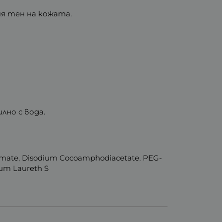
ия тен на кожата.
лно с вода.
almate, Disodium Cocoamphodiacetate, PEG-
ium Laureth S