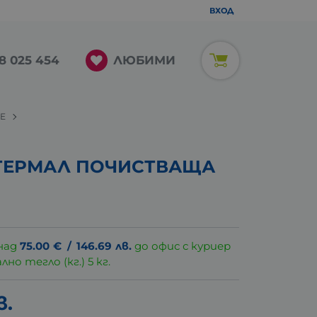
ВХОД
ЛЮБИМИ
8 025 454
LE
ТЕРМАЛ ПОЧИСТВАЩА
над
75.00
€
/
146.69
лв.
до офис с куриер
о тегло (кг.) 5 кг.
в.