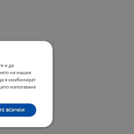
е и да
нето на нашия
 да я комбинират
ашето използване
ТЕ ВСИЧКИ