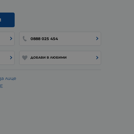
И
0888 025 454
ДОБАВИ В ЛЮБИМИ
а лице
E