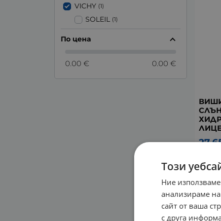
VICHY
(1)
SOLEIL
(1)
По цена
0.00 €
0.00 €
ВИШ
СЛЪ
ХИДР
ЛИЦЕ
27.6
Този уебса
Ние използваме
анализираме на
сайт от ваша ст
с друга информа