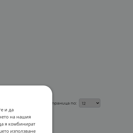
На страница по:
е и да
нето на нашия
 да я комбинират
ашето използване