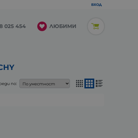
ВХОД
ЛЮБИМИ
8 025 454
CHY
реди по: