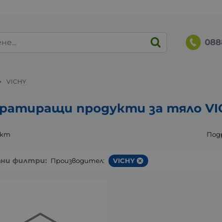
088
VICHY
ратиращи продукти за тяло VI
укт
Под
ани филтри:
Производител:
VICHY