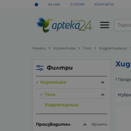
ЗА НАС
СТАТИИ
КОНТАКТИ
Начало
Козметика
Тяло
Хидратиращи
Хид
Филтри
1 Прод
Козметика
Тяло
Избр
Хидратиращи
Производител
Изчисти