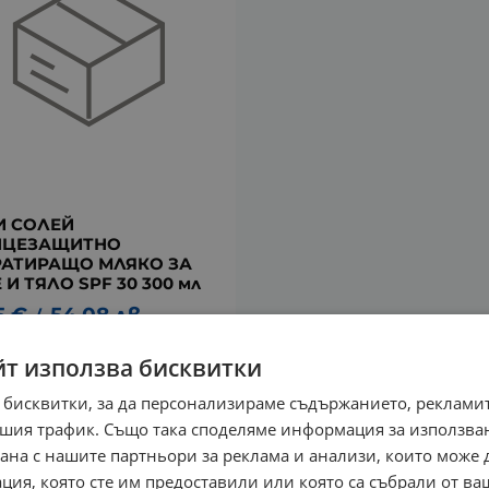
И СОЛЕЙ
НЦЕЗАЩИТНО
АТИРАЩО МЛЯКО ЗА
 И ТЯЛО SPF 30 300 мл
5
€
54.08
лв.
/
йт използва бисквитки
 бисквитки, за да персонализираме съдържанието, рекламит
шия трафик. Също така споделяме информация за използва
рана с нашите партньори за реклама и анализи, които може
ция, която сте им предоставили или която са събрали от в