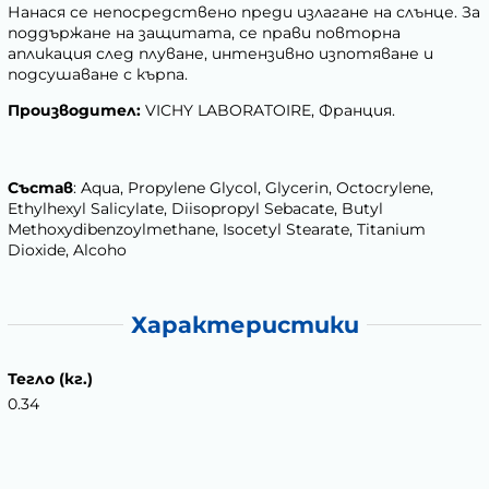
Нанася се непосредствено преди излагане на слънце. За
поддържане на защитата, се прави повторна
апликация след плуване, интензивно изпотяване и
подсушаване с кърпа.
Производител:
VICHY LABORATOIRE, Франция.
Състав
: Aqua, Propylene Glycol, Glycerin, Octocrylene,
Ethylhexyl Salicylate, Diisopropyl Sebacate, Butyl
Methoxydibenzoylmethane, Isocetyl Stearate, Titanium
Dioxide, Alcoho
Характеристики
Тегло (кг.)
0.34