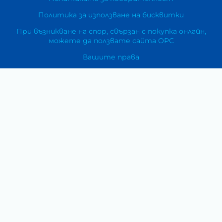
Политика за използване на бисквитки
При възникване на спор, свързан с покупка онлайн,
можете да ползвате сайта ОРС
Вашите права
Отказ от сделка
За Нас
Карта на сайта
Контакти
Категории
Храни и хранителни добавки
Козметика
Хигиена и защита
Перилни и почистващи препарати
Литература