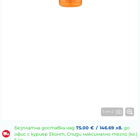
1 от 2
Безплатна доставка над
75.00
€
/
146.69
лв.
до
офис с куриер Еконт, Спиди максимално тегло (кг.)
5 кг.