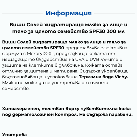
Информация
Виши Солей хидратиращо мляко за лице и
тяло за цялото семейство SPF30 300 мл
Виши Солей хидратиращо мляко за лице и тяло за
цялото семейство SPF30
представлява ефективна
формула с Mexoryl®-XL, предпазваща кожата от
нещадящото въздействие на UVA и UVB лъчите и
защита на клетките в дълбочина. Кожата остава
отлично защитена и матирана. Съдържа укрепваща,
възстановяваща и успокояваща
Термална вода Vichy.
Млякото може да се употребява от цялото
семейство.
Хипоалергенен, тестван върху чувствителна кожа
под дерматологичен контрол. Не съдържа парабени.
Употреба
: