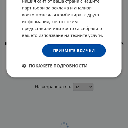
нашия сайт от ваша страна с нашите
партньори за реклама и анализи,
които може да я комбинират с друга
информация, която сте им
предоставили или която са събрали от
вашето използване на техните услуги.
ВИШИ АКВАЛИЯ ТЕРМАЛ РИЧ ХИДРАТИРАЩ КРЕМ ЗА
СУХА ДО МНОГО СУХА КОЖА 50 мл
ПРИЕМЕТЕ ВСИЧКИ
32.70
€
63.96
лв.
/
ПОКАЖЕТЕ ПОДРОБНОСТИ
КУПИ
На страница по: