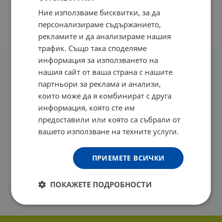
ДЕПИУАЙТ ГЕЛ ЗА ОЧИ ИЗБЕЛВАЩ 15 мл.
Ние използваме бисквитки, за да
24.89
€
48.68
лв.
/
персонализираме съдържанието,
КУПИ
рекламите и да анализираме нашия
трафик. Също така споделяме
информация за използването на
На страница по:
нашия сайт от ваша страна с нашите
партньори за реклама и анализи,
които може да я комбинират с друга
информация, която сте им
предоставили или която са събрали от
вашето използване на техните услуги.
ПРИЕМЕТЕ ВСИЧКИ
ПОКАЖЕТЕ ПОДРОБНОСТИ