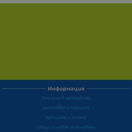
Информация
Реклама в apteka24.bg
Доставка и плащане
Връщане и замяна
Общи условия за ползване