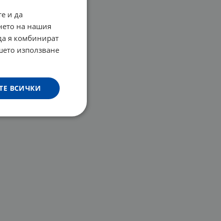
е и да
нето на нашия
 да я комбинират
ашето използване
ТЕ ВСИЧКИ