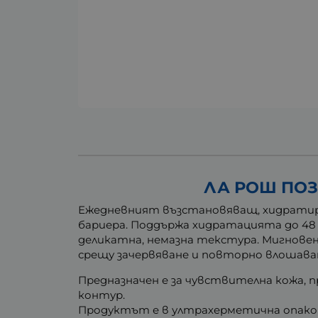
ЛА РОШ ПОЗ
Ежедневният възстановяващ, хидрати
бариера. Поддържа хидратацията до 48
деликатна, немазна текстура. Мигновен
срещу зачервяване и повторно влошава
Предназначен е за чувствителна кожа, пр
контур.
Продуктът е в ултрахерметична опаковк