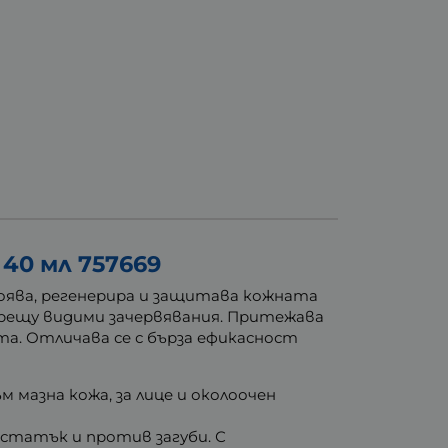
0 мл 757669
оява, регенерира и защитава кожната
срещу видими зачервявания. Притежава
та. Отличава се с бърза ефикасност
м мазна кожа, за лице и околоочен
остатък и против загуби. С