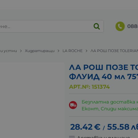
088
 и устни
Хидратиращи
LA ROCHE
ЛА РОШ ПОЗЕ TOLERIA
ЛА РОШ ПОЗЕ T
ФЛУИД 40 мл 75
АРТ.№:
151374
Безплатна доставка 
Еконт, Спиди максималн
28.42
€
55.58
л
/
Доставка и плащане