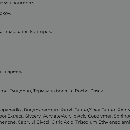
ален контрол.
охол.
матологичен контрол.
, парене.
те, Глицерин, Термална вода La Roche-Posay.
ropanediol, Butyrospermum Parkii Butter/Shea Butter, Pentyl
a Root Extract, Glyceryl Acrylate/Acrylic Acid Copolymer, S
none, Caprylyl Glycol, Citric Acid, Trisodium Ethylenediami