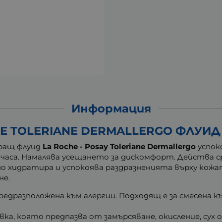
Информация
Е TOLERIANE DERMALLERGO ФЛУИД 4
ращ флуид
La Roche - Posay Toleriane Dermallergo
успок
 часа. Намалява усещането за дискомфорт. Действа 
о хидратира и успокоява раздразненията върху кожа
не.
едразположена към алергии. Подходящ е за смесена къ
а, която предпазва от замърсяване, окисление, сух 