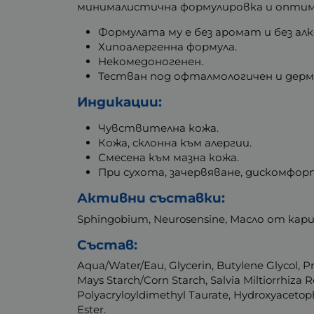
минималистична формулировка и оптим
Формулата му е без аромат и без алк
Хипоалергенна формула.
Некомедоногенен.
Тестван под офталмологичен и дер
Индикации:
Чувствителна кожа.
Кожа, склонна към алергии.
Смесена към мазна кожа.
При сухота, зачервяване, дискомфорт
Активни съставки:
Sphingobium, Neurosensine, Масло от кари
Състав:
Aqua/Water/Eau, Glycerin, Butylene Glycol, P
Mays Starch/Corn Starch, Salvia Miltiorrhiz
Polyacryloyldimethyl Taurate, Hydroxyacetophe
Ester.