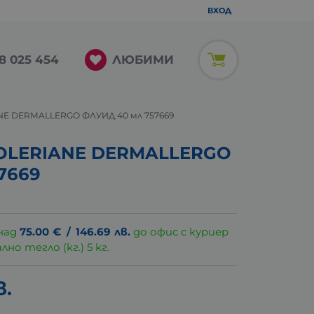
ВХОД
ЛЮБИМИ
8 025 454
NE DERMALLERGO ФЛУИД 40 мл 757669
OLERIANE DERMALLERGO
7669
над
75.00
€
/
146.69
лв.
до офис с куриер
о тегло (кг.) 5 кг.
в.