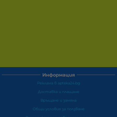
Информация
Реклама в apteka24.bg
Доставка и плащане
Връщане и замяна
Общи условия за ползване