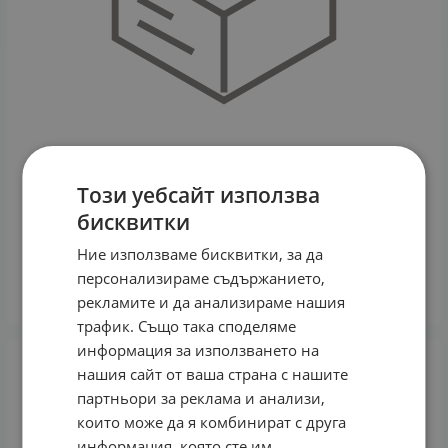
Този уебсайт използва
бисквитки
ОСТРОВИТ ФИБРИ ОТ КАСИС 150 г
Ние използваме бисквитки, за да
6.11
€
11.95
лв.
/
персонализираме съдържанието,
КУПИ
рекламите и да анализираме нашия
трафик. Също така споделяме
информация за използването на
нашия сайт от ваша страна с нашите
партньори за реклама и анализи,
които може да я комбинират с друга
информация, която сте им