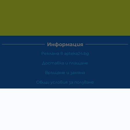
Информация
Реклама в apteka24.bg
Доставка и плащане
Връщане и замяна
Общи условия за ползване
Политиката за поверителност
Политика за използване на бисквитки
При възникване на спор, свързан с покупка онлайн,
можете да ползвате сайта ОРС
Вашите права