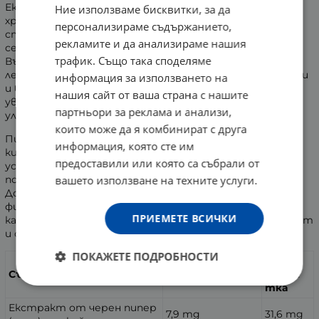
Екстрактът от черен пипер подобрява
Ние използваме бисквитки, за да
храносмилането, като увеличава секрецията на
персонализираме съдържанието,
стомашен сок чрез стимулиране на крайните
рекламите и да анализираме нашия
сензорните точки в стомашно-чревния тракт.
трафик. Също така споделяме
Възможно e да повиши усвояването на някои
лекарства. Подобрява абсорбцията на някои минерали
информация за използването на
и витамини (бета-каротин, витамин B и селен),
нашия сайт от ваша страна с нашите
увеличава абсорбцията на куркумин и ресвератрол, и
партньори за реклама и анализи,
улеснява абсорбцията на коензим Q10.
които може да я комбинират с друга
Пиперинът подпомага елиминирането на млечна
информация, която сте им
киселина от мускулите, спомага за изграждане на
предоставили или която са събрали от
устойчивост на организма към болезнени стимули,
вашето използване на техните услуги.
повишава концентрацията.
Добавката е подходяща за хора, подложени на
физически и психически натоварвания, спортисти,
ПРИЕМЕТЕ ВСИЧКИ
както и за тези, които водят заседнал начин на живот
и са склонни към покачване на тегло.
ПОКАЖЕТЕ ПОДРОБНОСТИ
В 1
В дневна доза ¼
Състав:
табле
таблетка
тка
Екстракт от черен пипер
7,9 mg
31,6 mg