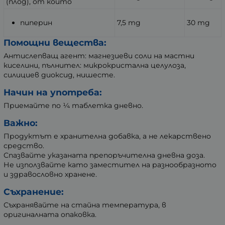
(плод), от който
пиперин
7,5 mg
30 mg
Помощни вещества:
Антислепващ агент: магнезиеви соли на мастни
киселини, пълнител: микрокристална целулоза,
силициев диоксид, нишесте.
Начин на употреба:
Приемайте по ¼ таблетка дневно.
Важно:
Продуктът е хранителна добавка, а не лекарствено
средство.
Спазвайте указаната препоръчителна дневна доза.
Не използвайте като заместител на разнообразното
и здравословно хранене.
Съхранение:
Съхранявайте на стайна температура, в
оригиналната опаковка.