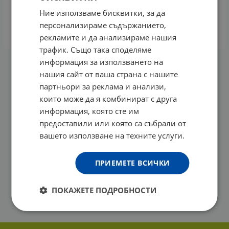
ГРАХОВ ПРОТЕИН 400 г ЯЖ ПОЛЕЗНО
Ние използваме бисквитки, за да
7.15
€
13.98
лв.
/
персонализираме съдържанието,
КУПИ
рекламите и да анализираме нашия
трафик. Също така споделяме
информация за използването на
На страница по:
нашия сайт от ваша страна с нашите
партньори за реклама и анализи,
които може да я комбинират с друга
информация, която сте им
предоставили или която са събрали от
вашето използване на техните услуги.
ПРИЕМЕТЕ ВСИЧКИ
ПОКАЖЕТЕ ПОДРОБНОСТИ