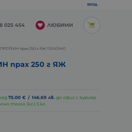
ВХОД
ЛЮБИМИ
8 025 454
ПРОТЕИН прах 250 г ЯЖ ПОЛЕЗНО
 прах 250 г ЯЖ
над
75.00
€
/
146.69
лв.
до офис с куриер
о тегло (кг.) 5 кг.