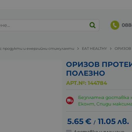
088
 продукти и енергийни стимуланти
EAT HEALTHY
ОРИЗОВ 
ОРИЗОВ ПРОТЕИН
ПОЛЕЗНО
АРТ.№:
144784
Безплатна доставка 
Еконт, Спиди максималн
5.65
€
11.05
лв.
/
Доставка и плащане