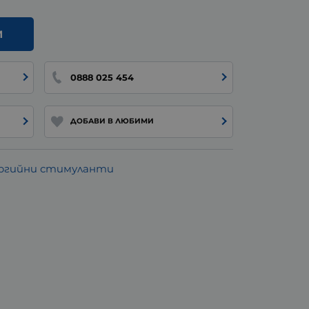
И
0888 025 454
ДОБАВИ В ЛЮБИМИ
ргийни стимуланти