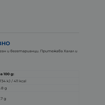
ЗНО
ган и вегетарианци. Притежава Халал и
а 100 g:
734 kJ / 411 kcal
.8 g
.7 g