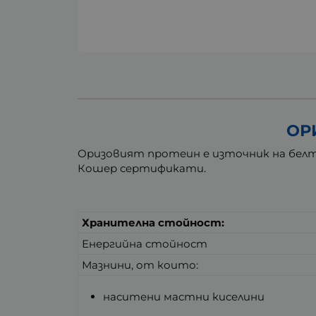
ОР
Оризовият протеин е източник на белтъ
Кошер сертификати.
Хранителна стойност:
Енергийна стойност
Мазнини, от които:
наситени мастни киселини