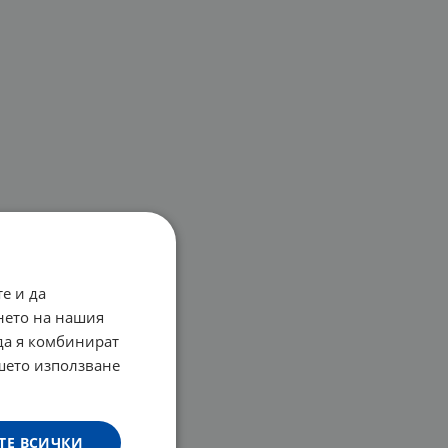
е и да
нето на нашия
 да я комбинират
ашето използване
ТЕ ВСИЧКИ