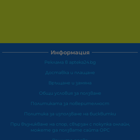
Информация
Реклама в apteka24.bg
Доставка и плащане
Връщане и замяна
Общи условия за ползване
Политиката за поверителност
Политика за използване на бисквитки
При възникване на спор, свързан с покупка онлайн,
можете да ползвате сайта ОРС