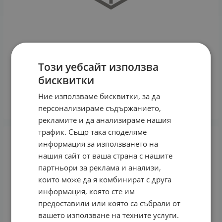
Този уебсайт използва
ЕУЦЕРИН ДЕРМОПЮР КЛИНИКЪЛ ТОНИК 200 мл
бисквитки
18.60
€
36.38
лв.
/
Ние използваме бисквитки, за да
КУПИ
персонализираме съдържанието,
рекламите и да анализираме нашия
трафик. Също така споделяме
информация за използването на
нашия сайт от ваша страна с нашите
партньори за реклама и анализи,
които може да я комбинират с друга
информация, която сте им
предоставили или която са събрали от
вашето използване на техните услуги.